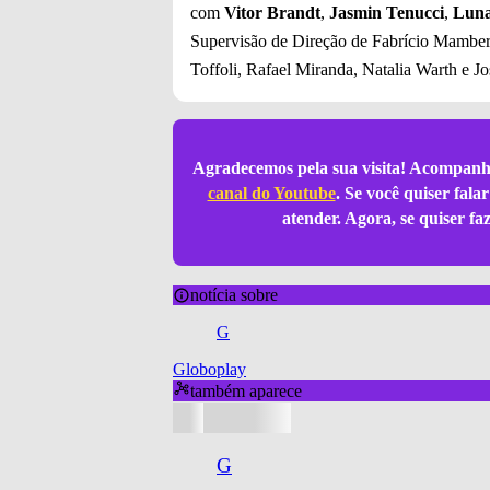
com
Vitor Brandt
,
Jasmin Tenucci
,
Luna
Supervisão de Direção de Fabrício Mambert
Toffoli, Rafael Miranda, Natalia Warth e 
Agradecemos pela sua visita! Acompanh
canal do Youtube
. Se você quiser fal
atender. Agora, se quiser f
notícia sobre
G
Globoplay
também aparece
G