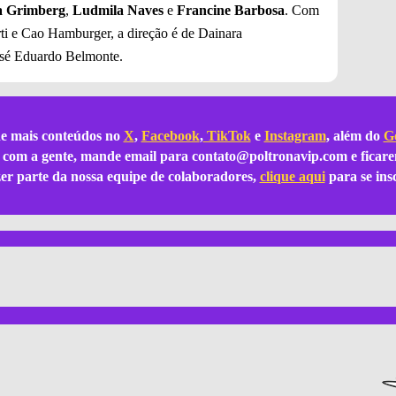
 Grimberg
,
Ludmila Naves
e
Francine Barbosa
. Com
i e Cao Hamburger, a direção é de Dainara
José Eduardo Belmonte.
e mais conteúdos no
X
,
Facebook
,
TikTok
e
Instagram
, além do
Go
ar com a gente, mande email para
contato@poltronavip.com
e ficare
azer parte da nossa equipe de colaboradores,
clique aqui
para se ins