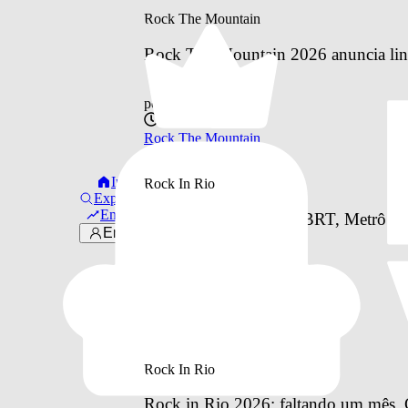
Rock The Mountain
Rock The Mountain 2026 anuncia line
por
Otavio Pinheiro
há 9 horas
Rock The Mountain
Início
Rock In Rio
Explorar
Em alta
Como vai funcionar o BRT, Metrô e o 
Entrar
à Cidade do Rock
por
Otavio Pinheiro
há 14 horas
Rock In Rio
Rock In Rio
Rock in Rio 2026: faltando um mês, C