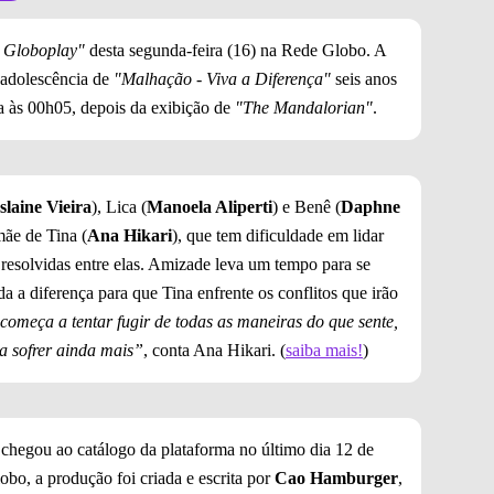
a Globoplay"
desta segunda-feira (16) na Rede Globo. A
 adolescência de
"Malhação - Viva a Diferença"
seis anos
a às 00h05, depois da exibição de
"The Mandalorian"
.
slaine Vieira
), Lica (
Manoela Aliperti
) e Benê (
Daphne
mãe de Tina (
Ana Hikari
), que tem dificuldade em lidar
 resolvidas entre elas. Amizade leva um tempo para se
da a diferença para que Tina enfrente os conflitos que irão
começa a tentar fugir de todas as maneiras do que sente,
la sofrer ainda mais”
, conta Ana Hikari. (
saiba mais!
)
 chegou ao catálogo da plataforma no último dia 12 de
o, a produção foi criada e escrita por
Cao Hamburger
,