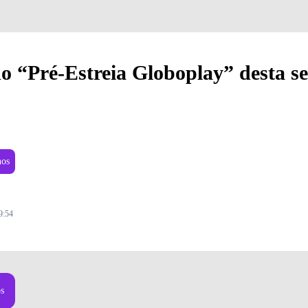
do “Pré-Estreia Globoplay” desta s
nos
9:54
Foto: Divulgação
os