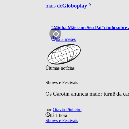
mais de
Globoplay
“Minha Mãe com Seu Pai”: tudo sobre a
há 3 meses
Últimas notícias
Shows e Festivais
Os Garotin anuncia maior turnê da car
por
Otavio Pinheiro
há 1 hora
Shows e Festivais