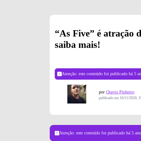
“As Five” é atração 
saiba mais!
Atenção: este conteúdo foi publicado
há 5 a
por
Otavio Pinheiro
publicado em
16/11/2020, 1
Atenção: este conteúdo foi publicado
há 5 an