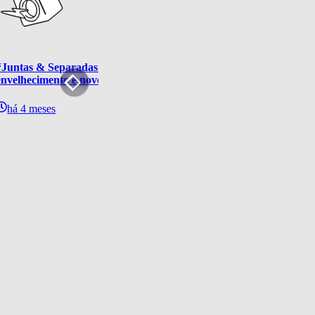
“Juntas & Separadas”: primeira série de Thalita Rebouças explor
envelhecimento e novos começos
há 4 meses