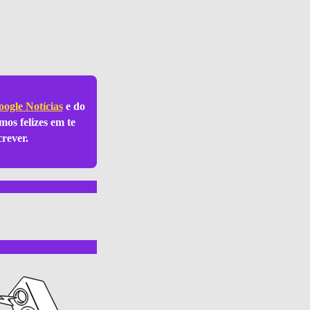
ogle Notícias
e do
mos felizes em te
crever.