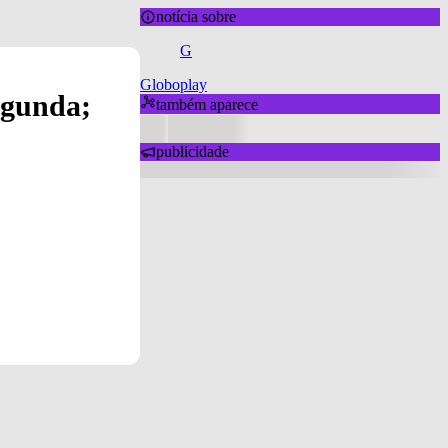
notícia sobre
G
Globoplay
egunda;
também aparece
publicidade