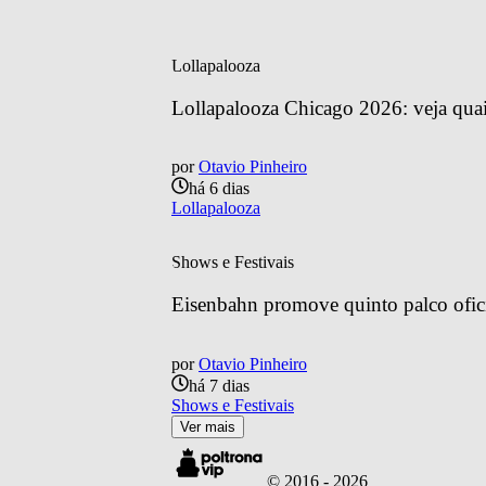
Lollapalooza
Lollapalooza Chicago 2026: veja quais
por
Otavio Pinheiro
há 6 dias
Lollapalooza
Shows e Festivais
Eisenbahn promove quinto palco ofic
por
Otavio Pinheiro
há 7 dias
Shows e Festivais
Ver mais
© 2016 -
2026