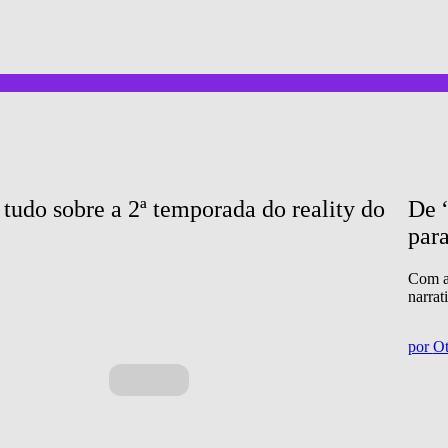
udo sobre a 2ª temporada do reality do 
De 
par
Com a
narrat
por
Ot