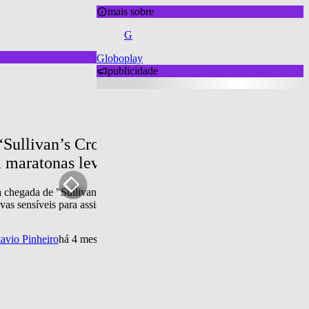
mais sobre
G
Globoplay
publicidade
“Sullivan’s Crossing” a “Rensga Hits”: Globo
a maratonas leves
 chegada de "Sullivan’s Crossing – Um Lugar para Recomeçar", stream
ivas sensíveis para assistir sem pressa
avio Pinheiro
há 4 meses