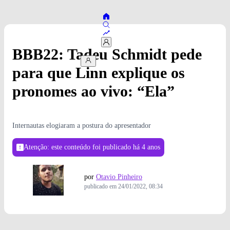
BBB22: Tadeu Schmidt pede
para que Linn explique os
pronomes ao vivo: “Ela”
Internautas elogiaram a postura do apresentador
Atenção: este conteúdo foi publicado
há 4 anos
por
Otavio Pinheiro
publicado em
24/01/2022, 08:34