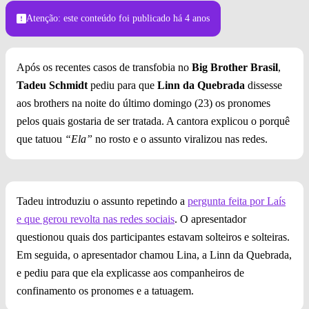
Foto: Globo
Atenção: este conteúdo foi publicado
há 4 anos
Após os recentes casos de transfobia no
Big Brother Brasil
,
Tadeu Schmidt
pediu para que
Linn da Quebrada
dissesse
aos brothers na noite do último domingo (23) os pronomes
pelos quais gostaria de ser tratada. A cantora explicou o porquê
que tatuou
“Ela”
no rosto e o assunto viralizou nas redes.
Tadeu introduziu o assunto repetindo a
pergunta feita por Laís
e que gerou revolta nas redes sociais
. O apresentador
questionou quais dos participantes estavam solteiros e solteiras.
Em seguida, o apresentador chamou Lina, a Linn da Quebrada,
e pediu para que ela explicasse aos companheiros de
confinamento os pronomes e a tatuagem.