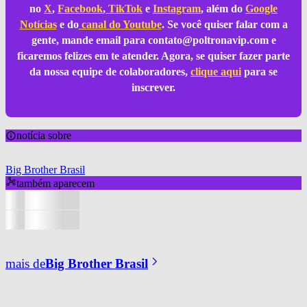
no
X
,
Facebook
,
TikTok
e
Instagram
, além do
Google
Notícias
e do
canal do Youtube
. Se você quiser falar com a
gente, mande email para
contato@poltronavip.com
e
ficaremos felizes em te atender. Agora, se quiser fazer parte
da nossa equipe de colaboradores,
clique aqui
para se
inscrever.
notícia sobre
Big Brother Brasil
também aparecem
mais de
Big Brother Brasil