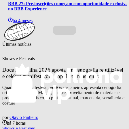
BBB 27: Pré-inscrições começam com oportunidade exclusiva 
no BBB Experience
há 4 meses
Últimas notícias
Shows e Festivais
Doce Maravilha 2026 aposta em cenografia reutilizável 
e celebra manifestações populares brasileiras
Quarta edição do festival, no Rio de Janeiro, apresenta cenografia
criada pela agência Mango, com reaproveitamento de materiais e
processos artesanais como pintura manual, marcenaria, serralheria e
costura
por
Otavio Pinheiro
há 7 horas
Shows e Festivais