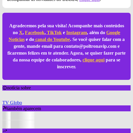
Agradecemos pela sua visita! Acompanhe mais conteúdos
no
X
,
Facebook
,
TikTok
e
Instagram
, além do
Google
Notícias
e do
canal do Youtube
. Se você quiser falar com a
gente, mande email para
contato@poltronavip.com
e
ficaremos felizes em te atender. Agora, se quiser fazer parte
da nossa equipe de colaboradores,
clique aqui
para se
inscrever.
notícia sobre
TV Globo
também aparecem