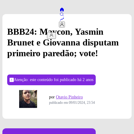
BBB24: Maycon, Yasmin
Brunet e Giovanna disputam
primeiro paredão; vote!
Atenção: este conteúdo foi publicado
há 2 anos
por
Otavio Pinheiro
publicado em
09/01/2024, 23:54
Tadeu Schmidt na casa BBB 24 (Foto: Globo/Manoella Mello)