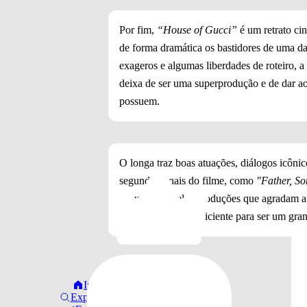
Por fim,
“House of Gucci”
é um retrato ci
de forma dramática os bastidores de uma 
exageros e algumas liberdades de roteiro,
deixa de ser uma superprodução e de dar a
possuem.
O longa traz boas atuações, diálogos icôn
segundos finais do filme, como
"Father, S
ser uma daquelas produções que agradam a g
mas tem o que é suficiente para ser um gran
Início
Explorar