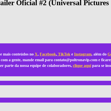
er Oficial #2 (Universal Picture
e mais conteúdos no
X
,
Facebook
,
TikTok
e
Instagram
, além do
Go
ar com a gente, mande email para
contato@poltronavip.com
e ficare
azer parte da nossa equipe de colaboradores,
clique aqui
para se ins