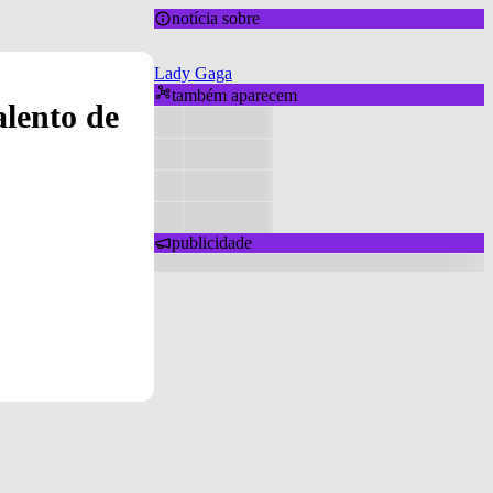
notícia sobre
Lady Gaga
também aparecem
alento de
publicidade