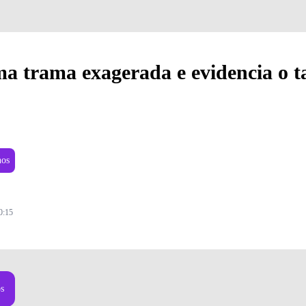
a trama exagerada e evidencia o t
nos
0:15
Foto: Divulgação
os