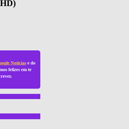
s HD)
ogle Notícias
e do
mos felizes em te
crever.