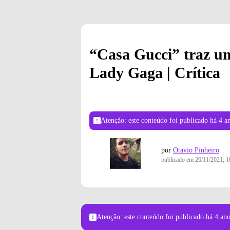
“Casa Gucci” traz um
Lady Gaga | Crítica
Atenção: este conteúdo foi publicado
há 4 a
por
Otavio Pinheiro
publicado em
26/11/2021, 1
Atenção: este conteúdo foi publicado
há 4 an