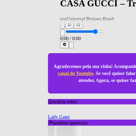
CASA GUCCI – Trail
por
Universal Pictures Brasil
0:00
/
0:00
Agradecemos pela sua visita! Acompanh
canal do Youtube
. Se você quiser fal
atender. Agora, se quiser f
notícia sobre
Lady Gaga
também aparecem