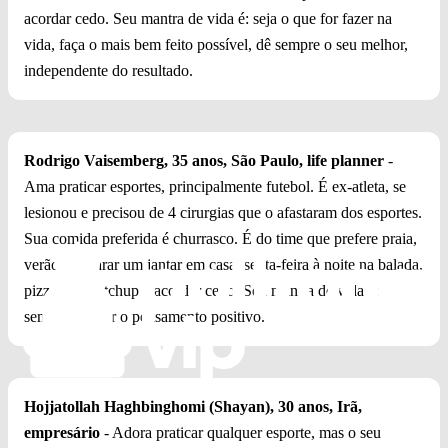
acordar cedo. Seu mantra de vida é: seja o que for fazer na
vida, faça o mais bem feito possível, dê sempre o seu melhor,
independente do resultado.
Rodrigo Vaisemberg, 35 anos, São Paulo, life planner
-
Ama praticar esportes, principalmente futebol. É ex-atleta, se
lesionou e precisou de 4 cirurgias que o afastaram dos esportes.
Sua comida preferida é churrasco. É do time que prefere praia,
verão, preparar um jantar em casa, sexta-feira à noite na balada,
pizza sem catchup e acordar cedo. Seu mantra de vida é:
sempre manter o pensamento positivo.
Hojjatollah Haghbinghomi (Shayan), 30 anos, Irã,
empresário
- Adora praticar qualquer esporte, mas o seu