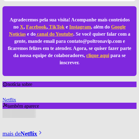
Agradecemos pela sua visita! Acompanhe mais conteúdos
no
X
,
Facebook
,
TikTok
e
Instagram
, além do
Google
Notícias
e do
canal do Youtube
. Se você quiser falar com a
gente, mande email para
contato@poltronavip.com
e
ficaremos felizes em te atender. Agora, se quiser fazer parte
da nossa equipe de colaboradores,
clique aqui
para se
inscrever.
notícia sobre
Netflix
também aparece
mais de
Netflix