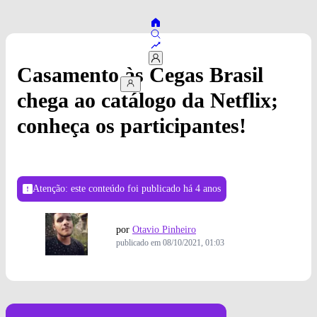
Casamento às Cegas Brasil
chega ao catálogo da Netflix;
conheça os participantes!
Atenção: este conteúdo foi publicado
há 4 anos
por
Otavio Pinheiro
publicado em
08/10/2021, 01:03
Crédito das fotos: Alisson Louback / Netflix