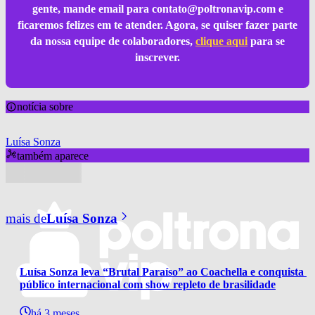
gente, mande email para
contato@poltronavip.com
e
ficaremos felizes em te atender. Agora, se quiser fazer parte
da nossa equipe de colaboradores,
clique aqui
para se
inscrever.
notícia sobre
Luísa Sonza
também aparece
mais de
Luísa Sonza
Luísa Sonza leva “Brutal Paraíso” ao Coachella e conquista 
público internacional com show repleto de brasilidade
há 3 meses