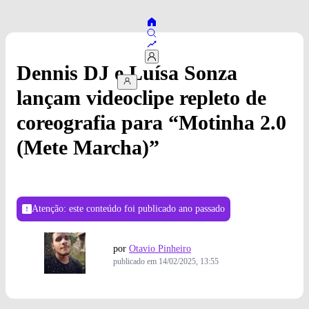
Dennis DJ e Luísa Sonza
lançam videoclipe repleto de
coreografia para “Motinha 2.0
(Mete Marcha)”
Atenção: este conteúdo foi publicado
ano passado
por
Otavio Pinheiro
publicado em
14/02/2025, 13:55