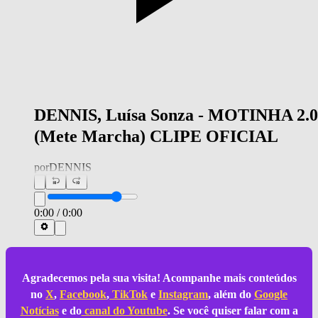
DENNIS, Luísa Sonza - MOTINHA 2.0
(Mete Marcha) CLIPE OFICIAL
por
DENNIS
0:00
/
0:00
Agradecemos pela sua visita! Acompanhe mais conteúdos
no
X
,
Facebook
,
TikTok
e
Instagram
, além do
Google
Notícias
e do
canal do Youtube
. Se você quiser falar com a