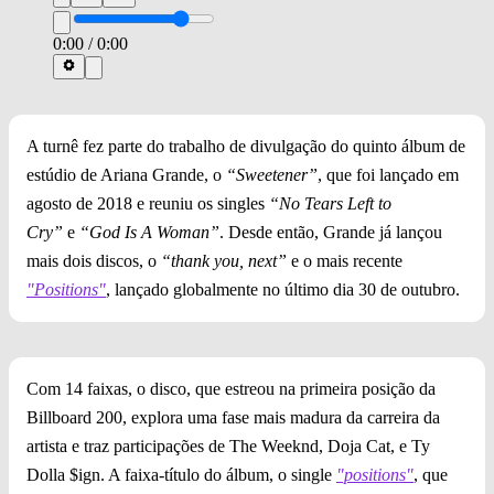
0:00
/
0:00
A turnê fez parte do trabalho de divulgação do quinto álbum de
estúdio de Ariana Grande, o
“Sweetener”
, que foi lançado em
agosto de 2018 e reuniu os singles
“No Tears Left to
Cry”
e
“God Is A Woman”
. Desde então, Grande já lançou
mais dois discos, o
“thank you, next”
e o mais recente
"Positions"
, lançado globalmente no último dia 30 de outubro.
Com 14 faixas, o disco, que estreou na primeira posição da
Billboard 200, explora uma fase mais madura da carreira da
artista e traz participações de The Weeknd, Doja Cat, e Ty
Dolla $ign. A faixa-título do álbum, o single
"positions"
, que