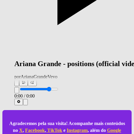
Ariana Grande - positions (official vid
por
ArianaGrandeVevo
0:00
/
0:00
Agradecemos pela sua visita! Acompanhe mais conteúdos
no
X
,
Facebook
,
TikTok
e
Instagram
, além do
Google