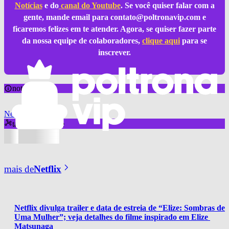
Notícias
e do
canal do Youtube
. Se você quiser falar com a
gente, mande email para
contato@poltronavip.com
e
ficaremos felizes em te atender. Agora, se quiser fazer parte
da nossa equipe de colaboradores,
clique aqui
para se
inscrever.
notícia sobre
Netflix
também aparece
mais de
Netflix
Netflix divulga trailer e data de estreia de “Elize: Sombras de 
Uma Mulher”; veja detalhes do filme inspirado em Elize 
Matsunaga