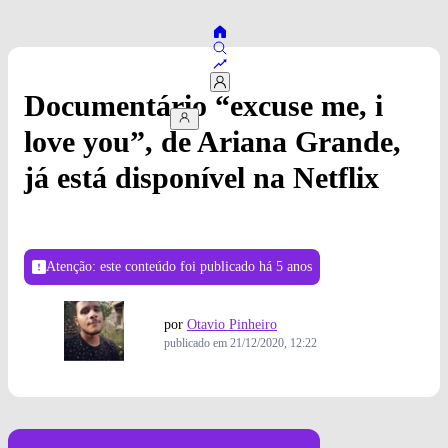
Documentário “excuse me, i
love you”, de Ariana Grande,
já está disponível na Netflix
Atenção: este conteúdo foi publicado
há 5 anos
por
Otavio Pinheiro
publicado em
21/12/2020, 12:22
Foto: Divulgação