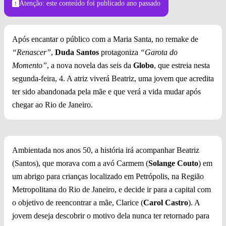
Atenção: este conteúdo foi publicado
ano passado
Após encantar o público com a Maria Santa, no remake de
“Renascer”
,
Duda Santos
protagoniza
“Garota do
Momento”
, a nova novela das seis da
Globo
, que estreia nesta
segunda-feira, 4. A atriz viverá Beatriz, uma jovem que acredita
ter sido abandonada pela mãe e que verá a vida mudar após
chegar ao Rio de Janeiro.
Ambientada nos anos 50, a história irá acompanhar Beatriz
(Santos), que morava com a avó Carmem (
Solange Couto
) em
um abrigo para crianças localizado em Petrópolis, na Região
Metropolitana do Rio de Janeiro, e decide ir para a capital com
o objetivo de reencontrar a mãe, Clarice (
Carol Castro
). A
jovem deseja descobrir o motivo dela nunca ter retornado para