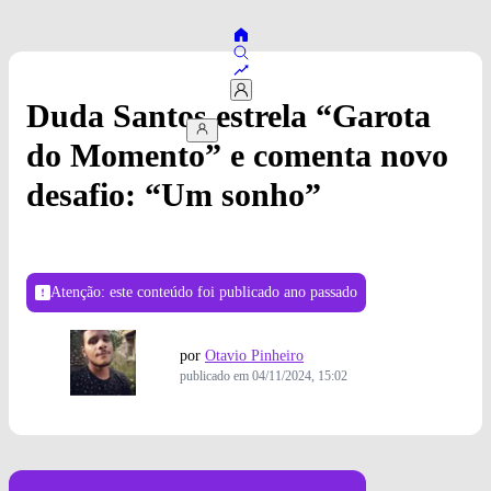
Duda Santos estrela “Garota
do Momento” e comenta novo
desafio: “Um sonho”
Atenção: este conteúdo foi publicado
ano passado
por
Otavio Pinheiro
publicado em
04/11/2024, 15:02
Globo/Manoella Mello