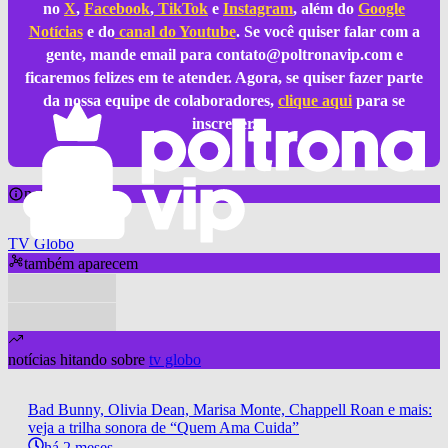
no
X
,
Facebook
,
TikTok
e
Instagram
, além do
Google
Notícias
e do
canal do Youtube
. Se você quiser falar com a
gente, mande email para
contato@poltronavip.com
e
ficaremos felizes em te atender. Agora, se quiser fazer parte
da nossa equipe de colaboradores,
clique aqui
para se
inscrever.
notícia sobre
TV Globo
também aparecem
notícias hitando sobre
tv globo
Bad Bunny, Olivia Dean, Marisa Monte, Chappell Roan e mais:
veja a trilha sonora de “Quem Ama Cuida”
há 2 meses