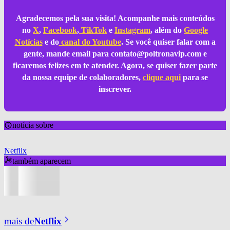
Agradecemos pela sua visita! Acompanhe mais conteúdos
no
X
,
Facebook
,
TikTok
e
Instagram
, além do
Google
Notícias
e do
canal do Youtube
. Se você quiser falar com a
gente, mande email para
contato@poltronavip.com
e
ficaremos felizes em te atender. Agora, se quiser fazer parte
da nossa equipe de colaboradores,
clique aqui
para se
inscrever.
notícia sobre
Netflix
também aparecem
mais de
Netflix