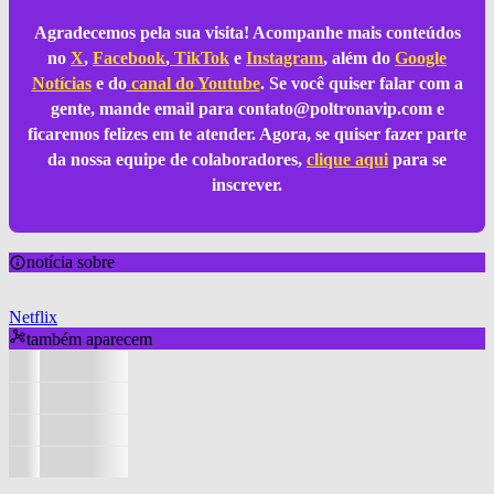
Agradecemos pela sua visita! Acompanhe mais conteúdos
no
X
,
Facebook
,
TikTok
e
Instagram
, além do
Google
Notícias
e do
canal do Youtube
. Se você quiser falar com a
gente, mande email para
contato@poltronavip.com
e
ficaremos felizes em te atender. Agora, se quiser fazer parte
da nossa equipe de colaboradores,
clique aqui
para se
inscrever.
notícia sobre
Netflix
também aparecem