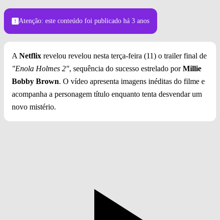
Foto: Netflix/Divulgação
Atenção: este conteúdo foi publicado
há 3 anos
A
Netflix
revelou revelou nesta terça-feira (11) o trailer final de
"Enola Holmes 2"
, sequência do sucesso estrelado por
Millie
Bobby Brown
. O vídeo apresenta imagens inéditas do filme e
acompanha a personagem título enquanto tenta desvendar um
novo mistério.