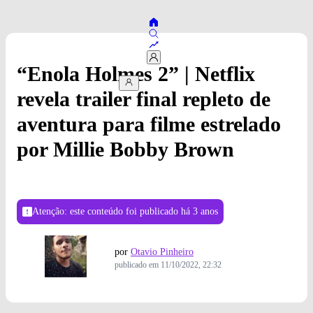
“Enola Holmes 2” | Netflix
revela trailer final repleto de
aventura para filme estrelado
por Millie Bobby Brown
Atenção: este conteúdo foi publicado
há 3 anos
por
Otavio Pinheiro
publicado em
11/10/2022, 22:32