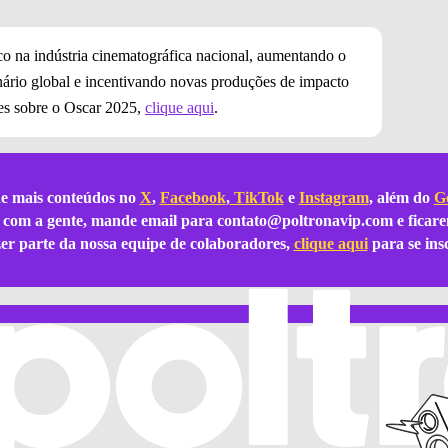
co na indústria cinematográfica nacional, aumentando o
nário global e incentivando novas produções de impacto
ões sobre o Oscar 2025,
clique aqui
.
e mais conteúdos no
X
,
Facebook
,
TikTok
e
Instagram
, além do
Go
ar com a gente, mande email para
contato@poltronavip.com
e ficare
azer parte da nossa equipe de colaboradores,
clique aqui
para se ins