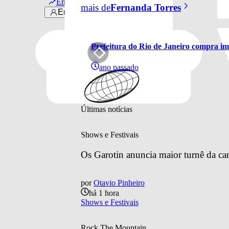
Em alta
mais de
Fernanda Torres
Entrar
Prefeitura do Rio de Janeiro compra im
ano passado
Últimas notícias
Shows e Festivais
Os Garotin anuncia maior turnê da car
por
Otavio Pinheiro
há 1 hora
Shows e Festivais
Rock The Mountain