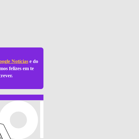
ogle Notícias
e do
mos felizes em te
crever.