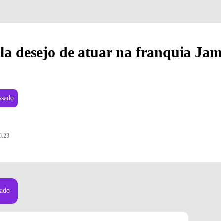
la desejo de atuar na franquia Ja
ssado
0:23
Reprodução/Instagram
sado