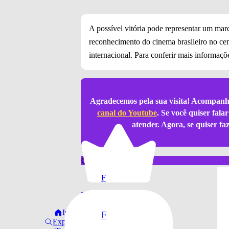
A possível vitória pode representar um mar
reconhecimento do cinema brasileiro no ce
internacional. Para conferir mais informaç
Agradecemos pela sua visita! Acompanh
canal do Youtube
. Se você quiser fal
atender. Agora, se quiser f
notícia sobre
F
Fernanda Torres
Início
F
Explorar