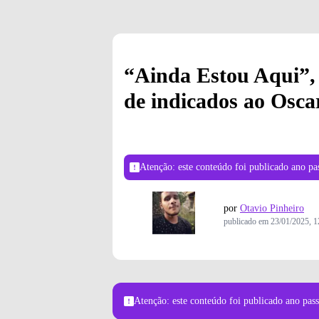
“Ainda Estou Aqui”, 
de indicados ao Osca
Atenção: este conteúdo foi publicado
ano pa
por
Otavio Pinheiro
publicado em
23/01/2025, 1
Atenção: este conteúdo foi publicado
ano pas