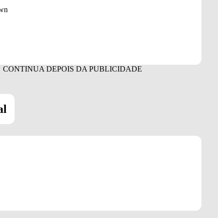
own
al