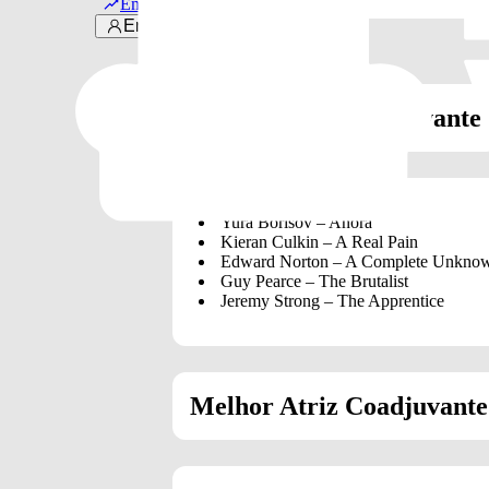
Em alta
Entrar
Melhor Ator Coadjuvante
Yura Borisov – Anora
Kieran Culkin – A Real Pain
Edward Norton – A Complete Unkno
Guy Pearce – The Brutalist
Jeremy Strong – The Apprentice
Melhor Atriz Coadjuvante