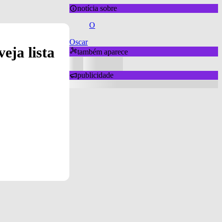
notícia sobre
O
Oscar
eja lista
também aparece
publicidade