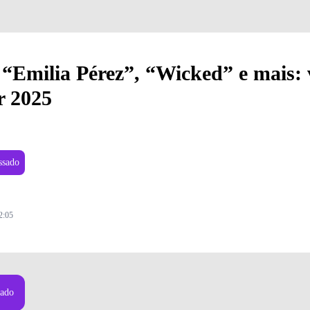
“Emilia Pérez”, “Wicked” e mais: v
r 2025
ssado
2:05
Reprodução/Instagram
sado