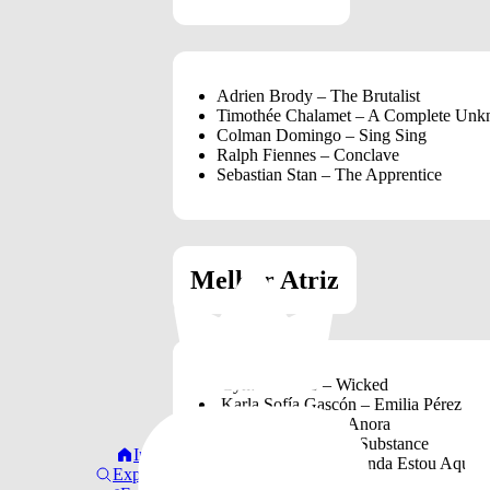
Adrien Brody – The Brutalist
Timothée Chalamet – A Complete Un
Colman Domingo – Sing Sing
Ralph Fiennes – Conclave
Sebastian Stan – The Apprentice
Melhor Atriz
Cynthia Erivo – Wicked
Karla Sofía Gascón – Emilia Pérez
Mikey Madison – Anora
Demi Moore – The Substance
Início
Fernanda Torres – Ainda Estou Aqui
Explorar