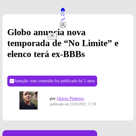
Globo anuncia nova
temporada de “No Limite” e
elenco terá ex-BBBs
Atenção: este conteúdo foi publicado
há 5 anos
por
Otavio Pinheiro
publicado em
25/02/2021, 17:30