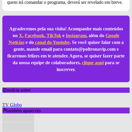
quem irá comandar o programa, deverá ser revelado em breve.
Agradecemos pela sua visita! Acompanhe mais conteúdos
no
X
,
Facebook
,
TikTok
e
Instagram
, além do
Google
Notícias
e do
canal do Youtube
. Se você quiser falar com a
gente, mande email para
contato@poltronavip.com
e
ficaremos felizes em te atender. Agora, se quiser fazer parte
da nossa equipe de colaboradores,
clique aqui
para se
inscrever.
notícia sobre
TV Globo
também aparecem