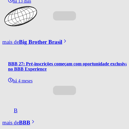
há 13 dias
mais de
Big Brother Brasil
BBB 27: Pré-inscrições começam com oportunidade exclusiva 
no BBB Experience
há 4 meses
B
mais de
BBB