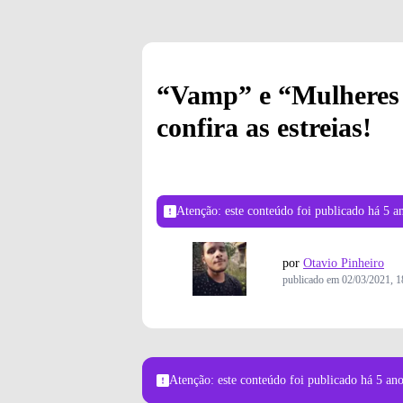
“Vamp” e “Mulheres 
confira as estreias!
Atenção: este conteúdo foi publicado
há 5 a
por
Otavio Pinheiro
publicado em
02/03/2021, 1
Atenção: este conteúdo foi publicado
há 5 an