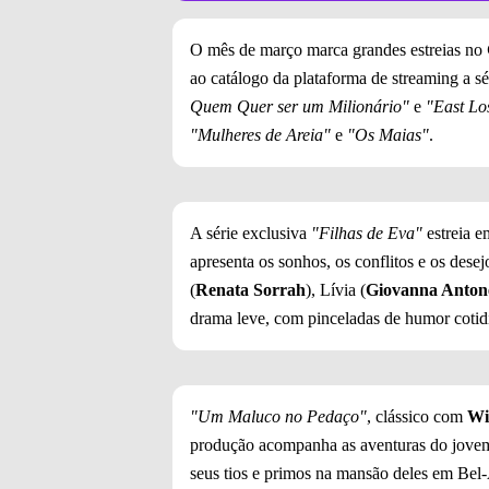
O mês de março marca grandes estreias no
ao catálogo da plataforma de streaming a sé
Quem Quer ser um Milionário"
e
"East Lo
"Mulheres de Areia"
e
"Os Maias"
.
A série exclusiva
"Filhas de Eva"
estreia 
apresenta os sonhos, os conflitos e os desej
(
Renata Sorrah
), Lívia (
Giovanna Antone
drama leve, com pinceladas de humor cotidi
"Um Maluco no Pedaço"
, clássico com
Wi
produção acompanha as aventuras do jovem
seus tios e primos na mansão deles em Bel-Ai