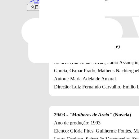
Em alta
Entrar
Íntegras para Assinantes
15/03 -
"Os Maias"
(Minissérie)
Ano de produção: 2001
Elenco: Ana Paula Arósio, Fábio Assunção,
Garcia, Osmar Prado, Matheus Nachtergael
Autora: Maria Adelaide Amaral.
Direção: Luiz Fernando Carvalho, Emilio D
29/03 -
"Mulheres de Areia"
(Novela)
Ano de produção: 1993
Elenco: Glória Pires, Guilherme Fontes, M
Laura Cardoso, Sebastião Vasconcelos, Susa