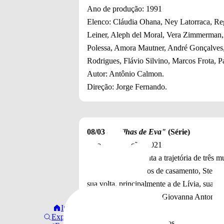
Ano de produção: 1991
Elenco: Cláudia Ohana, Ney Latorraca, Re
Leiner, Aleph del Moral, Vera Zimmerman,
Polessa, Amora Mautner, André Gonçalves
Rodrigues, Flávio Silvino, Marcos Frota, P
Autor: Antônio Calmon.
Direção: Jorge Fernando.
08/03 -
"Filhas de Eva"
(Série)
Ano de produção: 2021
Sinopse: A série conta a trajetória de três
felizes. Após 50 anos de casamento, Stela 
sua volta, principalmente a de Lívia, sua fi
Elenco: Renata Sorrah, Giovanna Antonell
Início
Amaral, Debora Ozório.
Explorar
Temporada 1 - 12 episódios