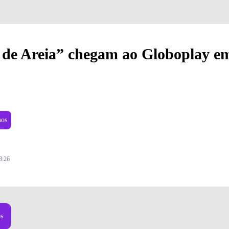
de Areia” chegam ao Globoplay e
nos
8:26
os