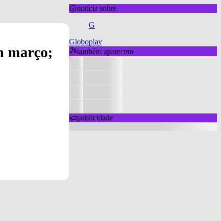
notícia sobre
G
Globoplay
m março;
também aparecem
publicidade