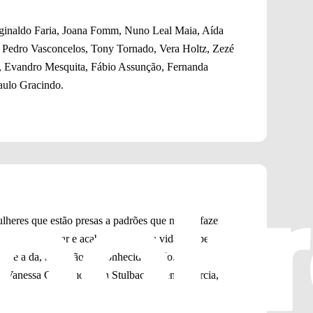
ginaldo Faria, Joana Fomm, Nuno Leal Maia, Aída
 Pedro Vasconcelos, Tony Tornado, Vera Holtz, Zezé
, Evandro Mesquita, Fábio Assunção, Fernanda
aulo Gracindo.
 mulheres que estão presas a padrões que não as fazem
decide se separar e acaba mudando a vida das pessoas a
lha, e a da, até então desconhecida, Cléo.
i, Vanessa Giácomo, Dan Stulbach, Stênio Garcia, Cacá