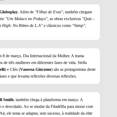
Globoplay
. Além de
"Filhas de Evas"
, também chegam
ri
e "Um Maluco no Pedaço"
, as obras exclusivas
"Quiz –
s High: No Ritmo de L.A"
e clássicos como
"Vamp"
,
em 8 de março, Dia Internacional da Mulher. A trama
os de três mulheres em diferentes fases de vida. Stella
lli
) e Cléo (
Vanessa Giácomo
) são as protagonistas deste
ano e que levanta reflexões diversas reflexões.
ll Smith
, também chega à plataforma em março. A
 e descolado. Ao se mudar da Filadélfia para morar com
r, ele tenta se adaptar, sem sucesso, à realidade da elite