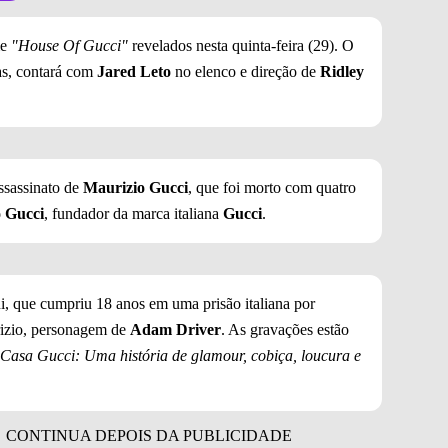
me
"House Of Gucci"
revelados nesta quinta-feira (29). O
as, contará com
Jared Leto
no elenco e direção de
Ridley
assassinato de
Maurizio Gucci
, que foi morto com quatro
 Gucci
, fundador da marca italiana
Gucci
.
i, que cumpriu 18 anos em uma prisão italiana por
rizio, personagem de
Adam Driver
. As gravações estão
Casa Gucci: Uma história de glamour, cobiça, loucura e