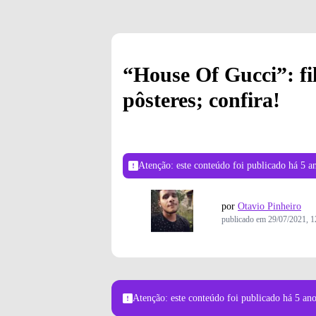
“House Of Gucci”: f
pôsteres; confira!
Atenção: este conteúdo foi publicado
há 5 a
por
Otavio Pinheiro
publicado em
29/07/2021, 1
Atenção: este conteúdo foi publicado
há 5 an