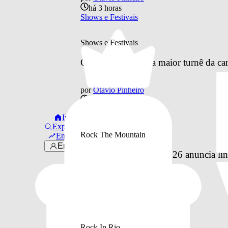
há 3 horas
Shows e Festivais
Shows e Festivais
Os Garotin anuncia maior turnê da car
por
Otavio Pinheiro
ontem
Shows e Festivais
Início
Explorar
Rock The Mountain
Em alta
Entrar
Rock The Mountain 2026 anuncia line
por
Otavio Pinheiro
anteontem
Rock The Mountain
Rock In Rio