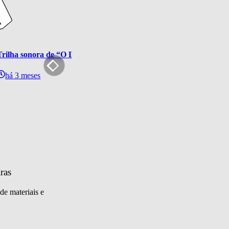
Trilha sonora de “O Diabo Veste Prada 2” chega ao streaming com
há 3 meses
ras
de materiais e