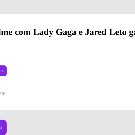
ilme com Lady Gaga e Jared Leto 
nos
2:54
os