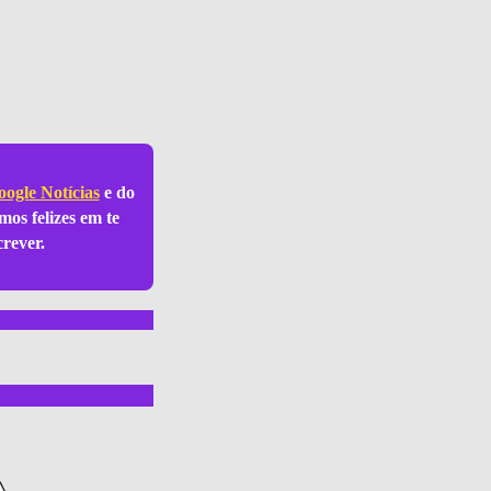
ogle Notícias
e do
mos felizes em te
crever.