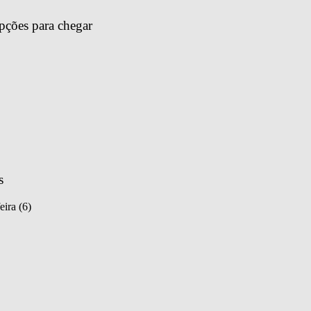
pções para chegar 
s
eira (6)