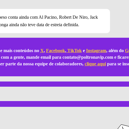
peso conta ainda com Al Pacino, Robert De Niro, Jack
ga ainda não teve data de estreia definida.
e mais conteúdos no
X
,
Facebook
,
TikTok
e
Instagram
, além do
Go
ar com a gente, mande email para
contato@poltronavip.com
e ficare
azer parte da nossa equipe de colaboradores,
clique aqui
para se ins