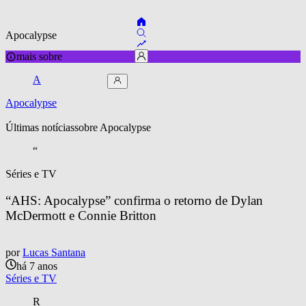
Apocalypse
mais sobre
A
Apocalypse
Últimas notícias
sobre 
Apocalypse
“
Séries e TV
“AHS: Apocalypse” confirma o retorno de Dylan 
McDermott e Connie Britton
por
Lucas Santana
há 7 anos
Séries e TV
R