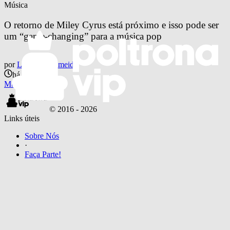
Música
O retorno de Miley Cyrus está próximo e isso pode ser 
um “game-changing” para a música pop
por
Leonardo Almeida
há 9 anos
Música
© 2016 -
2026
Links úteis
Sobre Nós
·
Faça Parte!