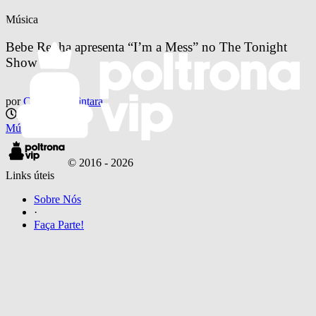
Música
Bebe Rexha apresenta “I’m a Mess” no The Tonight 
Show
por
Camilla Alcântara
há 8 anos
Música
© 2016 -
2026
Links úteis
Sobre Nós
·
Faça Parte!