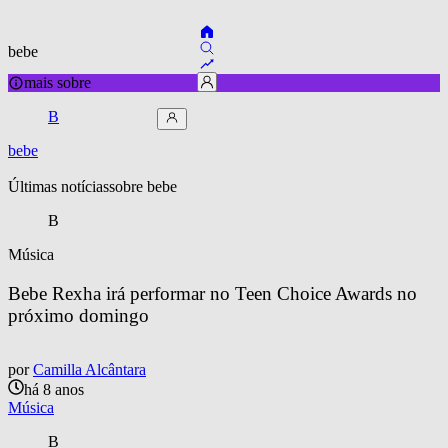
bebe
mais sobre
B
bebe
Últimas notícias
sobre 
bebe
B
Música
Bebe Rexha irá performar no Teen Choice Awards no 
próximo domingo
por
Camilla Alcântara
há 8 anos
Música
B