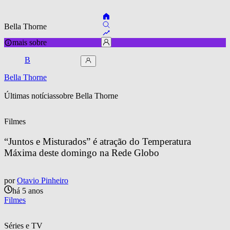
Bella Thorne
mais sobre
B
Bella Thorne
Últimas notícias
sobre 
Bella Thorne
Filmes
“Juntos e Misturados” é atração do Temperatura 
Máxima deste domingo na Rede Globo
por
Otavio Pinheiro
há 5 anos
Filmes
Séries e TV