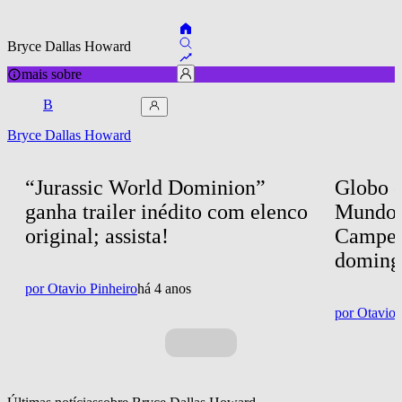
Bryce Dallas Howard
mais sobre
B
Bryce Dallas Howard
“Jurassic World Dominion” 
Globo e
ganha trailer inédito com elenco 
Mundo 
original; assista!
Campeõe
doming
por
Otavio Pinheiro
há 4 anos
por
Otavio 