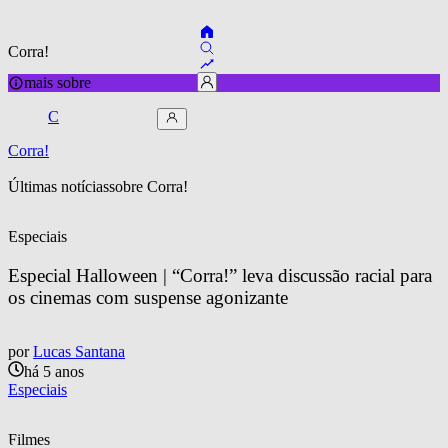
Corra!
mais sobre
C
Corra!
Últimas notícias
sobre 
Corra!
Especiais
Especial Halloween | “Corra!” leva discussão racial para 
os cinemas com suspense agonizante
por
Lucas Santana
há 5 anos
Especiais
Filmes