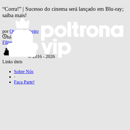
“Corra!” | Sucesso do cinema será lançado em Blu-ray; 
saiba mais!
por
Otavio Pinheiro
há 6 anos
Filmes
© 2016 -
2026
Links úteis
Sobre Nós
·
Faça Parte!