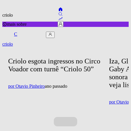
criolo
mais sobre
C
criolo
Criolo esgota ingressos no Circo 
Iza, Gl
Voador com turnê “Criolo 50”
Gaby Am
sonora 
veja lis
por
Otavio Pinheiro
ano passado
por
Otavio 