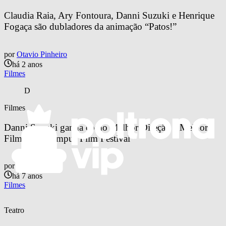
Claudia Raia, Ary Fontoura, Danni Suzuki e Henrique 
Fogaça são dubladores da animação “Patos!”
por
Otavio Pinheiro
há 2 anos
Filmes
D
Filmes
Danni Suzuki ganha como Melhor Direção e Melhor 
Filme no Olympus Film Festival
por
Lucas Belo
há 7 anos
Filmes
Teatro