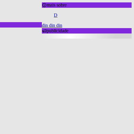
mais sobre
D
din din din
publicidade