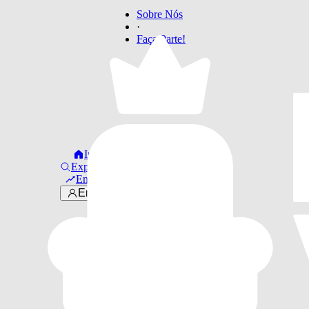
Sobre Nós
·
Faça Parte!
Início
Explorar
Em alta
Entrar