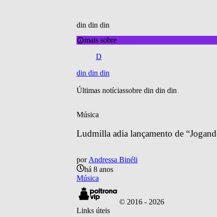
din din din
mais sobre
D
din din din
Últimas notícias
sobre 
din din din
Música
Ludmilla adia lançamento de “Jogand
por
Andressa Binéli
há 8 anos
Música
© 2016 -
2026
Links úteis