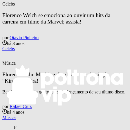
Celebs
Florence Welch se emociona ao ouvir um hits da 
carreira em filme da Marvel; assista!
por
Otavio Pinheiro
há 3 anos
Celebs
Música
Florence + the Machine divulga teaser do single 
“King”, confira!
Banda retorna após quatro anos do lançamento de seu último disco.
por
Rafael Cruz
há 4 anos
Música
F