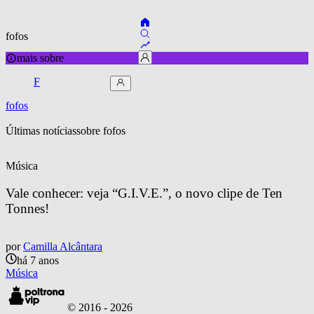
fofos
mais sobre
F
fofos
Últimas notícias
sobre 
fofos
Música
Vale conhecer: veja “G.I.V.E.”, o novo clipe de Ten 
Tonnes!
por
Camilla Alcântara
há 7 anos
Música
© 2016 -
2026