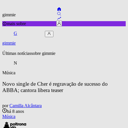
gimmie
mais sobre
G
gimmie
Últimas notícias
sobre 
gimmie
N
Música
Novo single de Cher é regravação de sucesso do 
ABBA; cantora libera teaser
por
Camilla Alcântara
há 8 anos
Música