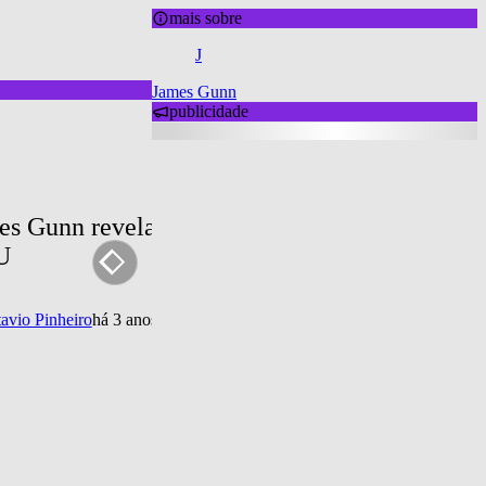
mais sobre
J
James Gunn
publicidade
es Gunn revela que tem planos para Mulher-M
U
avio Pinheiro
há 3 anos