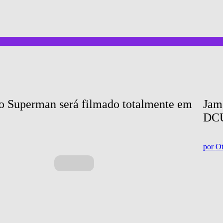
o Superman será filmado totalmente em 
Jam
DC
por
Ot