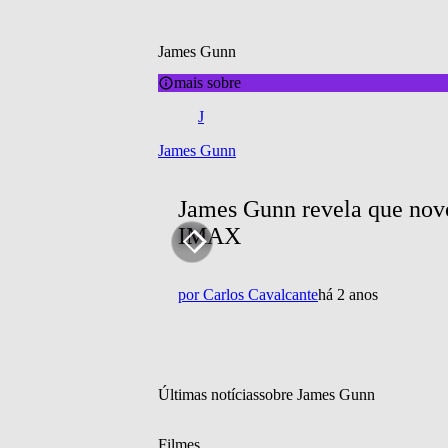
James Gunn
mais sobre
J
James Gunn
James Gunn revela que nov
IMAX
por
Carlos Cavalcante
há 2 anos
Últimas notícias
sobre 
James Gunn
Filmes