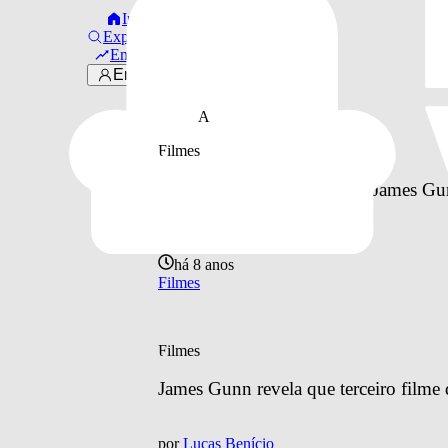
Início
Explorar
por
Rafaela Oliveira
Em alta
há 8 anos
Entrar
Celebs
A
Filmes
Após piadas com pedofilia, James Gu
por
Lucas Santana
há 8 anos
Filmes
Filmes
James Gunn revela que terceiro filme 
por
Lucas Benício