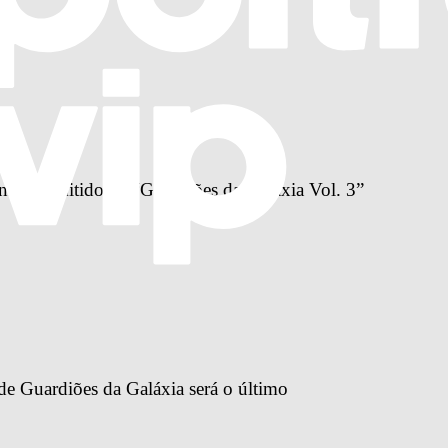
nn é demitido de “Guardiões da Galáxia Vol. 3”
de Guardiões da Galáxia será o último