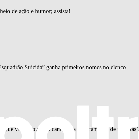
heio de ação e humor; assista!
 Esquadrão Suicida” ganha primeiros nomes no elenco
ém que viabilizou uma campanha de difamação de fascistas’