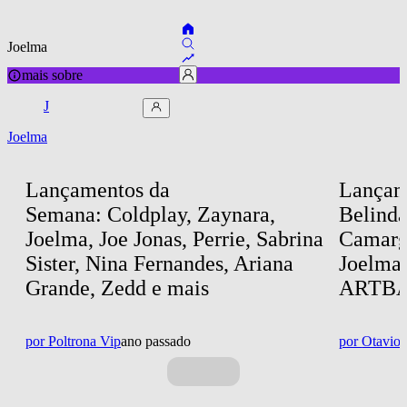
Joelma
mais sobre
J
Joelma
Lançamentos da 
Lançam
Semana: Coldplay, Zaynara, 
Belind
Joelma, Joe Jonas, Perrie, Sabrina 
Camargo
Sister, Nina Fernandes, Ariana 
Joelma 
Grande, Zedd e mais
ARTBAT
por
Poltrona Vip
ano passado
por
Otavio 