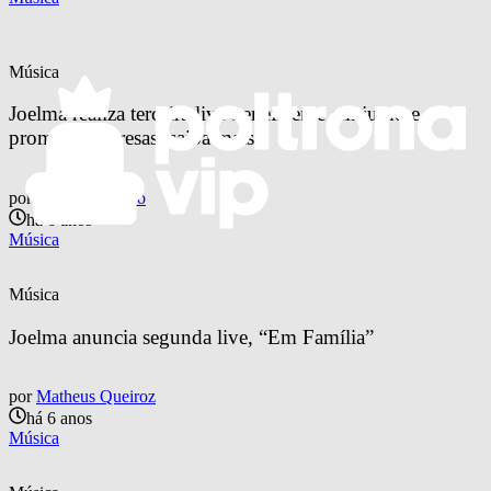
Música
Joelma realiza terceira live beneficente em julho e 
promete surpresas; saiba mais!
por
Otavio Pinheiro
há 6 anos
Música
Música
Joelma anuncia segunda live, “Em Família”
por
Matheus Queiroz
há 6 anos
Música