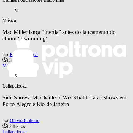
Últimas notícias
sobre 
Mac Miller
M
Música
Mac Miller lança “Inertia” antes do lançamento do 
álbum “Swimming”
por
Kaliel Barbosa
há 8 anos
Música
S
Lollapalooza
Side Shows: Mac Miller e Wiz Khalifa farão shows em 
Porto Alegre e Rio de Janeiro
por
Otavio Pinheiro
há 8 anos
Lollapalooza