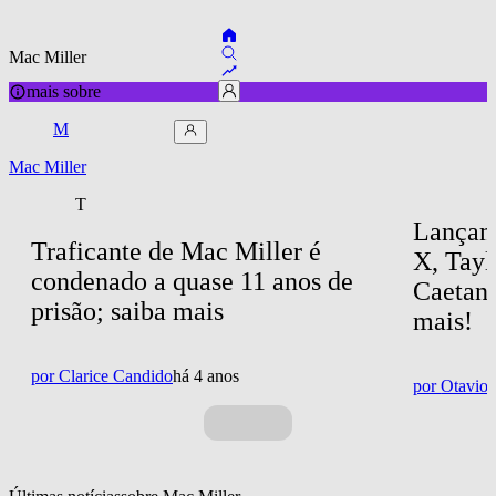
Mac Miller
mais sobre
M
Mac Miller
T
Lançam
Traficante de Mac Miller é 
X, Tayl
condenado a quase 11 anos de 
Caetano
prisão; saiba mais
mais!
por
Clarice Candido
há 4 anos
por
Otavio 