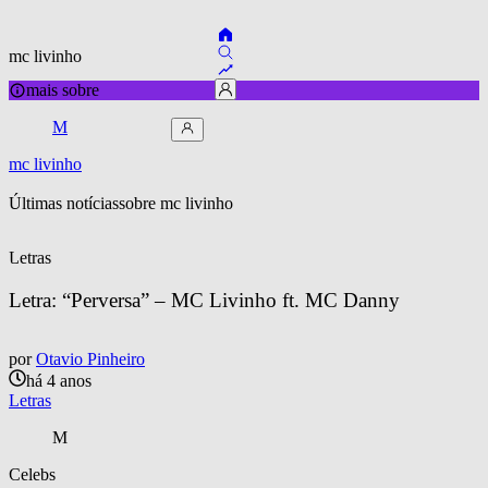
mc livinho
mais sobre
M
mc livinho
Últimas notícias
sobre 
mc livinho
Letras
Letra: “Perversa” – MC Livinho ft. MC Danny
por
Otavio Pinheiro
há 4 anos
Letras
M
Celebs