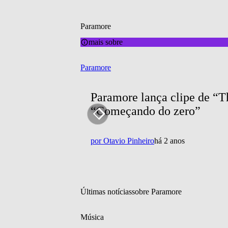
Paramore
mais sobre
Paramore
Paramore lança clipe de “Th
“Começando do zero”
por
Otavio Pinheiro
há 2 anos
Últimas notícias
sobre 
Paramore
Música