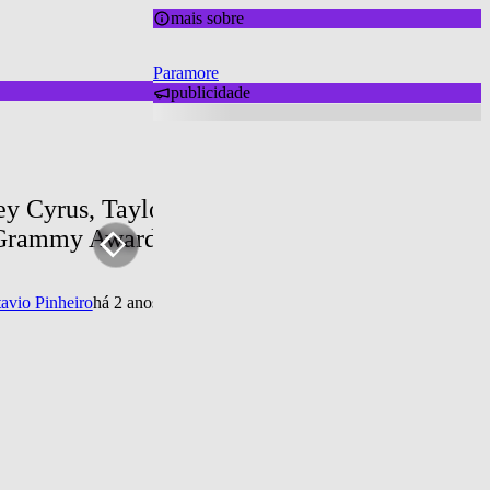
mais sobre
Paramore
publicidade
y Cyrus, Taylor Swift e Paramore estão na lis
Grammy Awards 2024; veja a lista!
avio Pinheiro
há 2 anos