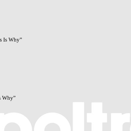
is Is Why”
Is Why”