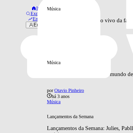
Início
Música
Explorar
Em alta
Paramore libera vídeo ao vivo da faix
Entrar
por
Otavio Pinheiro
há 3 anos
Música
Música
Paramore mergulha em um mundo de f
por
Otavio Pinheiro
há 3 anos
Música
Lançamentos da Semana
Lançamentos da Semana: Julies, Pabll