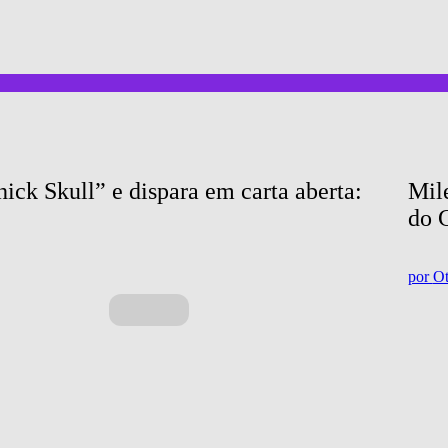
ick Skull” e dispara em carta aberta: 
Mile
do 
por
Ot