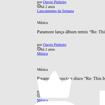
por
Otavio Pinheiro
há 2 anos
Lançamentos da Semana
Música
Paramore lança álbum remix “Re: Th
por
Otavio Pinheiro
há 2 anos
Música
Música
Paramore anuncia o disco “Re: This 
por
Otavio Pinheiro
há 2 anos
Música