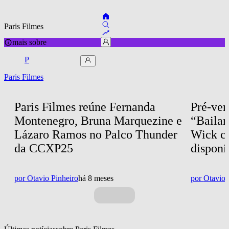
Paris Filmes
mais sobre
P
Paris Filmes
Paris Filmes reúne Fernanda 
Pré-ven
Montenegro, Bruna Marquezine e 
“Bailar
Lázaro Ramos no Palco Thunder 
Wick co
da CCXP25
disponí
por
Otavio Pinheiro
há 8 meses
por
Otavio 