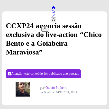
CCXP24 anuncia sessão
exclusiva do live-action “Chico
Bento e a Goiabeira
Maraviosa”
Atenção: este conteúdo foi publicado
ano passado
por
Otavio Pinheiro
publicado em
14/11/2024, 18:14