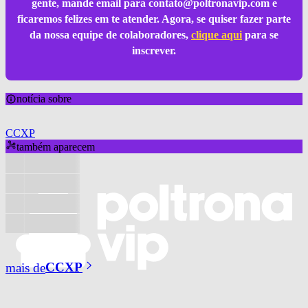
gente, mande email para
contato@poltronavip.com
e
ficaremos felizes em te atender. Agora, se quiser fazer parte
da nossa equipe de colaboradores,
clique aqui
para se
inscrever.
notícia sobre
CCXP
também aparecem
mais de
CCXP