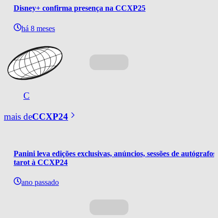
Disney+ confirma presença na CCXP25
há 8 meses
C
mais de
CCXP24
Panini leva edições exclusivas, anúncios, sessões de autógrafos 
tarot à CCXP24
ano passado