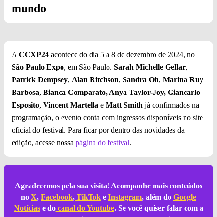
mundo
A
CCXP24
acontece do dia 5 a 8 de dezembro de 2024, no
São Paulo Expo
, em São Paulo.
Sarah Michelle Gellar
,
Patrick Dempsey
,
Alan Ritchson
,
Sandra Oh
,
Marina Ruy
Barbosa
,
Bianca Comparato, Anya Taylor-Joy, Giancarlo
Esposito
,
Vincent Martella
e
Matt Smith
já confirmados na
programação, o evento conta com ingressos disponíveis no site
oficial do festival. Para ficar por dentro das novidades da
edição, acesse nossa
página do festival
.
Agradecemos pela sua visita! Acompanhe mais conteúdos
no
X
,
Facebook
,
TikTok
e
Instagram
, além do
Google
Notícias
e do
canal do Youtube
. Se você quiser falar com a