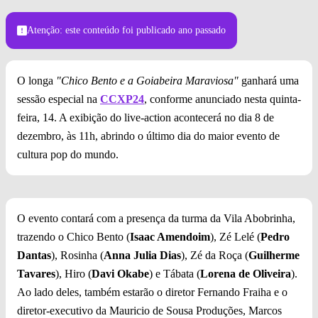
Atenção: este conteúdo foi publicado
ano passado
O longa
"Chico Bento e a Goiabeira Maraviosa"
ganhará uma
sessão especial na
CCXP24
, conforme anunciado nesta quinta-
feira, 14. A exibição do live-action acontecerá no dia 8 de
dezembro, às 11h, abrindo o último dia do maior evento de
cultura pop do mundo.
O evento contará com a presença da turma da Vila Abobrinha,
trazendo o Chico Bento (
Isaac Amendoim
), Zé Lelé (
Pedro
Dantas
), Rosinha (
Anna Julia Dias
), Zé da Roça (
Guilherme
Tavares
), Hiro (
Davi Okabe
) e Tábata (
Lorena de Oliveira
).
Ao lado deles, também estarão o diretor Fernando Fraiha e o
diretor-executivo da Mauricio de Sousa Produções, Marcos