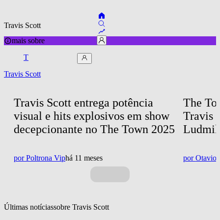
Travis Scott
mais sobre
T
Travis Scott
Travis Scott entrega potência 
The To
visual e hits explosivos em show 
Travis 
decepcionante no The Town 2025
Ludmill
por
Poltrona Vip
há 11 meses
por
Otavio 
Últimas notícias
sobre 
Travis Scott