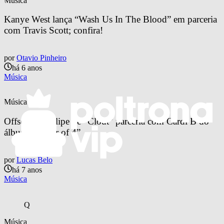
Música
Kanye West lança “Wash Us In The Blood” em parceria 
com Travis Scott; confira!
por
Otavio Pinheiro
há 6 anos
Música
Música
Offset lança clipe de “Clout” parceria com Cardi B do 
álbum “Father of 4”
por
Lucas Belo
há 7 anos
Música
Q
Música