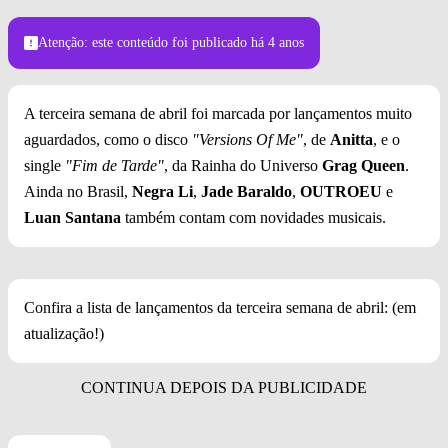
Foto: Divulgação/Jacob Webster
Atenção: este conteúdo foi publicado
há 4 anos
A terceira semana de abril foi marcada por lançamentos muito
aguardados, como o disco
"Versions Of Me"
, de
Anitta
, e o
single
"Fim de Tarde"
, da Rainha do Universo
Grag Queen
.
Ainda no Brasil,
Negra Li
,
Jade Baraldo
,
OUTROEU
e
Luan Santana
também contam com novidades musicais.
Confira a lista de lançamentos da terceira semana de abril: (em
atualização!)