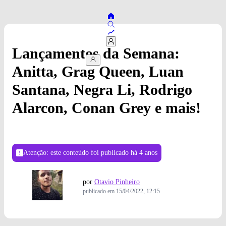
Lançamentos da Semana:
Anitta, Grag Queen, Luan
Santana, Negra Li, Rodrigo
Alarcon, Conan Grey e mais!
Atenção: este conteúdo foi publicado
há 4 anos
por
Otavio Pinheiro
publicado em
15/04/2022, 12:15