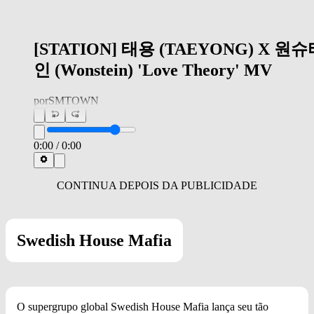
[STATION] 태용 (TAEYONG) X 원
인 (Wonstein) 'Love Theory' MV
por
SMTOWN
0:00
/
0:00
Swedish House Mafia
O supergrupo global Swedish House Mafia lança seu tão