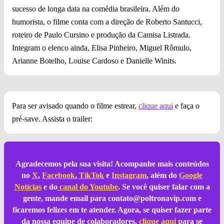
sucesso de longa data na comédia brasileira. Além do
humorista, o filme conta com a direção de Roberto Santucci,
roteiro de Paulo Cursino e produção da Camisa Listrada.
Integram o elenco ainda, Elisa Pinheiro, Miguel Rômulo,
Arianne Botelho, Louise Cardoso e Danielle Winits.
Para ser avisado quando o filme estrear,
clique aqui
e faça o
pré-save. Assista o trailer:
Agradecemos pela sua visita! Acompanhe mais conteúdos
no
X
,
Facebook
,
TikTok
e
Instagram
, além do
Google
Notícias
e do
canal do Youtube
. Se você quiser falar com a
gente, mande email para
contato@poltronavip.com
e
ficaremos felizes em te atender. Agora, se quiser fazer parte
da nossa equipe de colaboradores,
clique aqui
para se