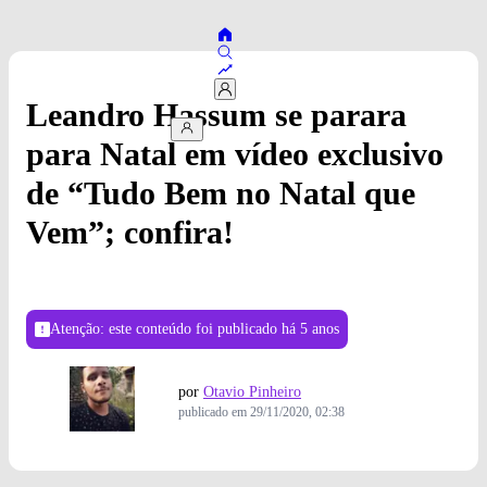
Leandro Hassum se parara
para Natal em vídeo exclusivo
de “Tudo Bem no Natal que
Vem”; confira!
Atenção: este conteúdo foi publicado
há 5 anos
por
Otavio Pinheiro
publicado em
29/11/2020, 02:38