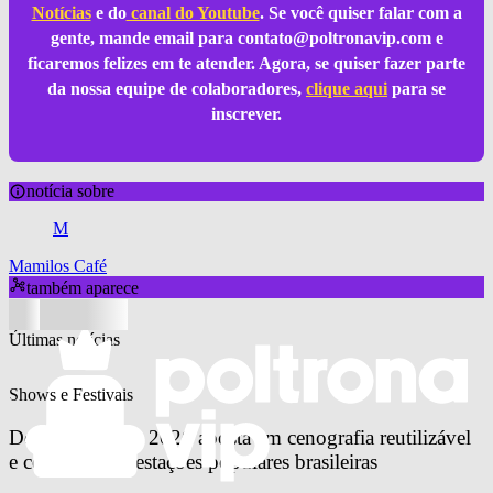
Notícias
e do
canal do Youtube
. Se você quiser falar com a
gente, mande email para
contato@poltronavip.com
e
ficaremos felizes em te atender. Agora, se quiser fazer parte
da nossa equipe de colaboradores,
clique aqui
para se
inscrever.
notícia sobre
M
Mamilos Café
também aparece
Últimas notícias
Shows e Festivais
Doce Maravilha 2026 aposta em cenografia reutilizável 
e celebra manifestações populares brasileiras