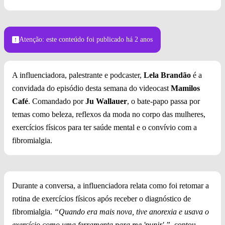
Divulgação/Mamilos Café
Atenção: este conteúdo foi publicado
há 2 anos
A influenciadora, palestrante e podcaster,
Lela Brandão
é a
convidada do episódio desta semana do videocast
Mamilos
Café
. Comandado por
Ju Wallauer
, o bate-papo passa por
temas como beleza, reflexos da moda no corpo das mulheres,
exercícios físicos para ter saúde mental e o convívio com a
fibromialgia.
Durante a conversa, a influenciadora relata como foi retomar a
rotina de exercícios físicos após receber o diagnóstico de
fibromialgia.
“Quando era mais nova, tive anorexia e usava o
exercício como uma ferramenta para me 'punir'.”
, contou