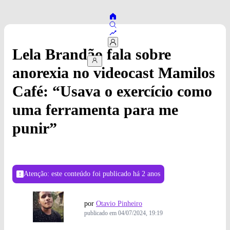
Lela Brandão fala sobre
anorexia no videocast Mamilos
Café: “Usava o exercício como
uma ferramenta para me
punir”
Atenção: este conteúdo foi publicado
há 2 anos
por
Otavio Pinheiro
publicado em
04/07/2024, 19:19