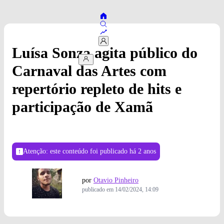
Luísa Sonza agita público do
Carnaval das Artes com
repertório repleto de hits e
participação de Xamã
Atenção: este conteúdo foi publicado
há 2 anos
por
Otavio Pinheiro
publicado em
14/02/2024, 14:09