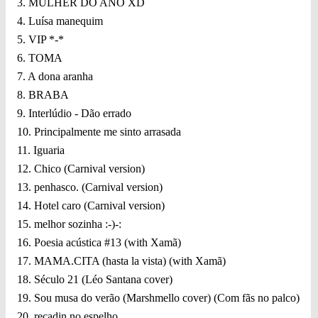
3. MULHER DO ANO XD
4. Luísa manequim
5. VIP *-*
6. TOMA
7. A dona aranha
8. BRABA
9. Interlúdio - Dão errado
10. Principalmente me sinto arrasada
11. Iguaria
12. Chico (Carnival version)
13. penhasco. (Carnival version)
14. Hotel caro (Carnival version)
15. melhor sozinha :-)-:
16. Poesia acústica #13 (with Xamã)
17. MAMA.CITA (hasta la vista) (with Xamã)
18. Século 21 (Léo Santana cover)
19. Sou musa do verão (Marshmello cover) (Com fãs no palco)
20. recadin no espelho