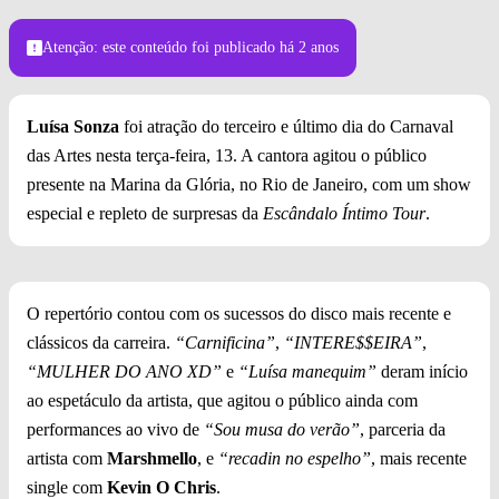
Foto: Wesley Allen/Divulgação
Atenção: este conteúdo foi publicado
há 2 anos
Luísa Sonza
foi atração do terceiro e último dia do Carnaval
das Artes nesta terça-feira, 13. A cantora agitou o público
presente na Marina da Glória, no Rio de Janeiro, com um show
especial e repleto de surpresas da
Escândalo Íntimo Tour
.
O repertório contou com os sucessos do disco mais recente e
clássicos da carreira.
“Carnificina”
,
“INTERE$$EIRA”
,
“MULHER DO ANO XD”
e
“Luísa manequim”
deram início
ao espetáculo da artista, que agitou o público ainda com
performances ao vivo de
“Sou musa do verão”
, parceria da
artista com
Marshmello
, e
“recadin no espelho”
, mais recente
single com
Kevin O Chris
.