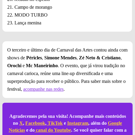
21. Campo de morango
22. MODO TURBO
23. Lança menina
O terceiro e último dia de Carnaval das Artes contou ainda com
shows de
Péricles
,
Simone Mendes
,
Zé Neto & Cristiano
,
Orochi
e
Mc Maneirinho
. O evento, que já virou tradição no
carnaval carioca, reúne uma line-up diversificada e uma
superprodução para receber o público. Para saber mais sobre o
festival,
acompanhe nas redes
.
Agradecemos pela sua visita! Acompanhe mais conteúdos
no
X
,
Facebook
,
TikTok
e
Instagram
, além do
Google
Notícias
e do
canal do Youtube
. Se você quiser falar com a