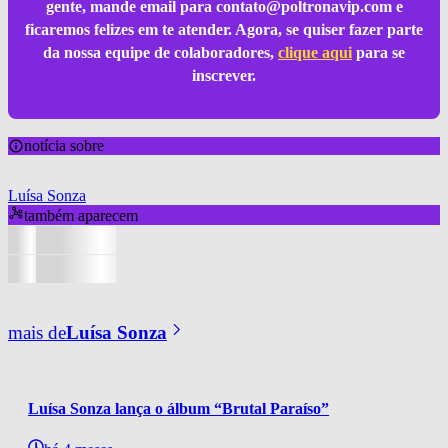
gente, mande email para
contato@poltronavip.com
e
ficaremos felizes em te atender. Agora, se quiser fazer parte
da nossa equipe de colaboradores,
clique aqui
para se
inscrever.
notícia sobre
Luísa Sonza
também aparecem
mais de
Luísa Sonza
Luísa Sonza lança o álbum “Brutal Paraíso”