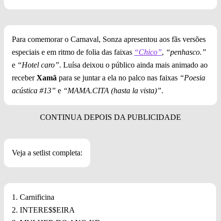
Para comemorar o Carnaval, Sonza apresentou aos fãs versões
especiais e em ritmo de folia das faixas
“Chico”
,
“penhasco.”
e
“Hotel caro”
. Luísa deixou o público ainda mais animado ao
receber
Xamã
para se juntar a ela no palco nas faixas
“Poesia
acústica #13”
e
“MAMA.CITA (hasta la vista)”
.
Veja a setlist completa:
1. Carnificina
2. INTERE$$EIRA