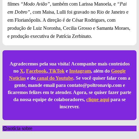
filmes
“Modo Avião”
, também com Larissa Manoela, e
“Pai
em Dobro”
, com Maisa, Lulli foi gravado no Rio de Janeiro e
em Florianópolis. A direção é de César Rodrigues, com
produção de Luiz Noronha, Cecilia Grosso e Samanta Moraes,
e produção executiva de Patrícia Zerbinato.
Agradecemos pela sua visita! Acompanhe mais conteúdos
no
X
,
Facebook
,
TikTok
e
Instagram
, além do
Google
Notícias
e do
canal do Youtube
. Se você quiser falar com a
gente, mande email para
contato@poltronavip.com
e
ficaremos felizes em te atender. Agora, se quiser fazer parte
da nossa equipe de colaboradores,
clique aqui
para se
inscrever.
notícia sobre