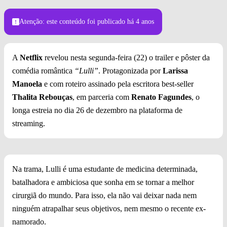
Foto: Divulgação
Atenção: este conteúdo foi publicado
há 4 anos
A
Netflix
revelou nesta segunda-feira (22) o trailer e pôster da
comédia romântica
“Lulli”
. Protagonizada por
Larissa
Manoela
e com roteiro assinado pela escritora best-seller
Thalita Rebouças
, em parceria com
Renato Fagundes
, o
longa estreia no dia 26 de dezembro na plataforma de
streaming.
Na trama, Lulli é uma estudante de medicina determinada,
batalhadora e ambiciosa que sonha em se tornar a melhor
cirurgiã do mundo. Para isso, ela não vai deixar nada nem
ninguém atrapalhar seus objetivos, nem mesmo o recente ex-
namorado.