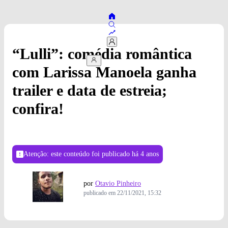
“Lulli”: comédia romântica
com Larissa Manoela ganha
trailer e data de estreia;
confira!
Atenção: este conteúdo foi publicado
há 4 anos
por
Otavio Pinheiro
publicado em
22/11/2021, 15:32