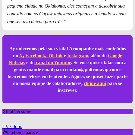
pequena cidade no Oklahoma, eles começam a descobrir sua
conexão com os Caça-Fantasmas originais e o legado secreto
que seu avó deixou para trás."
Agradecemos pela sua visita! Acompanhe mais conteúdos
no
X
,
Facebook
,
TikTok
e
Instagram
, além do
Google
Notícias
e do
canal do Youtube
. Se você quiser falar com a
gente, mande email para
contato@poltronavip.com
e
ficaremos felizes em te atender. Agora, se quiser fazer parte
da nossa equipe de colaboradores,
clique aqui
para se
inscrever.
notícia sobre
TV Globo
também aparece