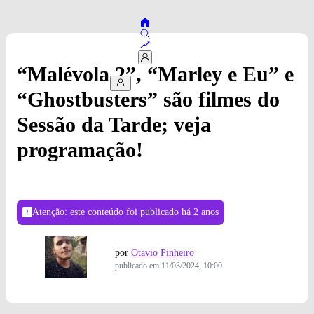
“Malévola 2”, “Marley e Eu” e
“Ghostbusters” são filmes do
Sessão da Tarde; veja
programação!
Atenção: este conteúdo foi publicado
há 2 anos
por
Otavio Pinheiro
publicado em
11/03/2024, 10:00