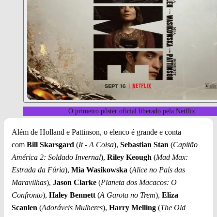
O primeiro pôster oficial liberado pela Netflix
Além de Holland e Pattinson, o elenco é grande e conta
com
Bill Skarsgard
(
It - A Coisa
),
Sebastian Stan
(
Capitão
América 2: Soldado Invernal
),
Riley Keough
(
Mad Max:
Estrada da Fúria
),
Mia Wasikowska
(
Alice no País das
Maravilhas
),
Jason Clarke
(
Planeta dos Macacos: O
Confronto
),
Haley Bennett
(
A Garota no Trem
),
Eliza
Scanlen
(
Adoráveis Mulheres
),
Harry Melling
(
The Old