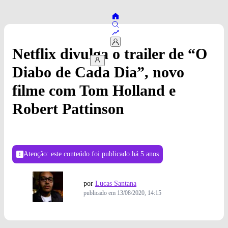
Netflix divulga o trailer de “O
Diabo de Cada Dia”, novo
filme com Tom Holland e
Robert Pattinson
Atenção: este conteúdo foi publicado
há 5 anos
por
Lucas Santana
publicado em
13/08/2020, 14:15