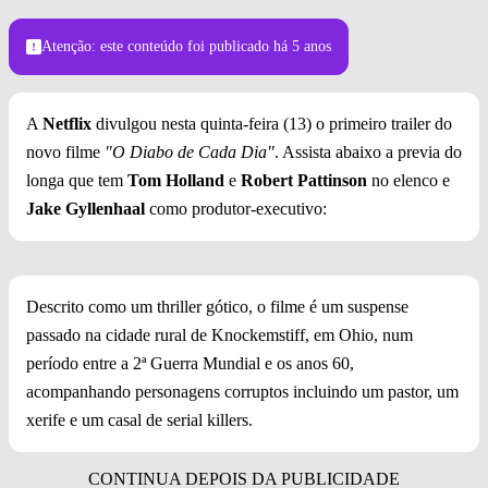
Atenção: este conteúdo foi publicado
há 5 anos
A
Netflix
divulgou nesta quinta-feira (13) o primeiro trailer do
novo filme
"O Diabo de Cada Dia"
. Assista abaixo a previa do
longa que tem
Tom Holland
e
Robert Pattinson
no elenco e
Jake Gyllenhaal
como produtor-executivo:
Descrito como um thriller gótico, o filme é um suspense
passado na cidade rural de Knockemstiff, em Ohio, num
período entre a 2ª Guerra Mundial e os anos 60,
acompanhando personagens corruptos incluindo um pastor, um
xerife e um casal de serial killers.