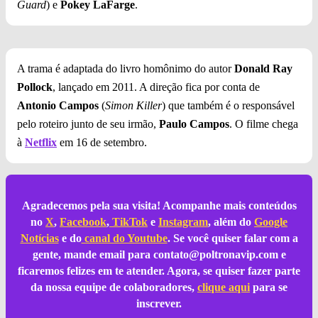
Guard
) e
Pokey LaFarge
.
A trama é adaptada do livro homônimo do autor
Donald Ray
Pollock
, lançado em 2011. A direção fica por conta de
Antonio Campos
(
Simon Killer
) que também é o responsável
pelo roteiro junto de seu irmão,
Paulo Campos
. O filme chega
à
Netflix
em 16 de setembro.
Agradecemos pela sua visita! Acompanhe mais conteúdos
no
X
,
Facebook
,
TikTok
e
Instagram
, além do
Google
Notícias
e do
canal do Youtube
. Se você quiser falar com a
gente, mande email para
contato@poltronavip.com
e
ficaremos felizes em te atender. Agora, se quiser fazer parte
da nossa equipe de colaboradores,
clique aqui
para se
inscrever.