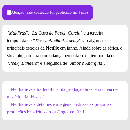
(Créditos: Netflix)
Atenção: este conteúdo foi publicado
há 4 anos
"Maldivas"
,
"La Casa de Papel: Coreia"
e a terceira
temporada de
"The Umbrella Academy"
são algumas das
principais estreias da
Netflix
em junho. Ainda sobre as séries, o
streaming contará com o lançamento da sexta temporada de
"Peaky Blinders"
e a segunda de
"Amor e Anarquia"
.
+
Netflix revela trailer oficial da produção brasileira cheia de
mistério “Maldivas”
+
Netflix revela detalhes e imagens inéditas das próximas
produções brasileiras do catálogo; confira!