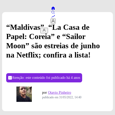
“Maldivas”, “La Casa de
Papel: Coreia” e “Sailor
Moon” são estreias de junho
na Netflix; confira a lista!
Atenção: este conteúdo foi publicado
há 4 anos
por
Otavio Pinheiro
publicado em
31/05/2022, 14:40