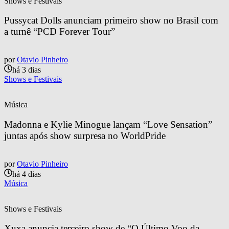
Shows e Festivais
Pussycat Dolls anunciam primeiro show no Brasil com 
a turnê “PCD Forever Tour”
por
Otavio Pinheiro
há 3 dias
Shows e Festivais
Música
Madonna e Kylie Minogue lançam “Love Sensation” 
juntas após show surpresa no WorldPride
por
Otavio Pinheiro
há 4 dias
Música
Shows e Festivais
Xuxa anuncia terceiro show de “O Último Voo da 