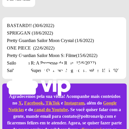
BASTARD!! (30/6/2022)
SPRIGGAN (18/6/2022)
Pretty Guardian Sailor Moon Crystal (1/6/2022)
ONE PIECE (22/6/2022)
Pretty Guardian Sailor Moon S: Filme(15/6/2022)
Sailor Moon R: A Promessa da Rosa (15/6/2022)
Sailor Moon SuperS: O Buraco Negro dos Sonhos (15/6/2022)
Agradecemos pela sua visita! Acompanhe mais conteúdos
no
X
,
Facebook
,
TikTok
e
Instagram
, além do
Google
Notícias
e do
canal do Youtube
. Se você quiser falar com a
gente, mande email para
contato@poltronavip.com
e
ficaremos felizes em te atender. Agora, se quiser fazer parte