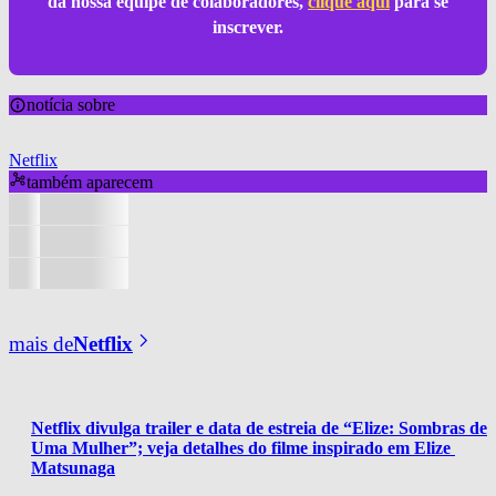
da nossa equipe de colaboradores,
clique aqui
para se
inscrever.
notícia sobre
Netflix
também aparecem
mais de
Netflix
Netflix divulga trailer e data de estreia de “Elize: Sombras de 
Uma Mulher”; veja detalhes do filme inspirado em Elize 
Matsunaga