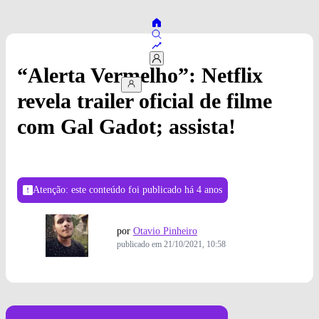
“Alerta Vermelho”: Netflix
revela trailer oficial de filme
com Gal Gadot; assista!
Atenção: este conteúdo foi publicado
há 4 anos
por
Otavio Pinheiro
publicado em
21/10/2021, 10:58