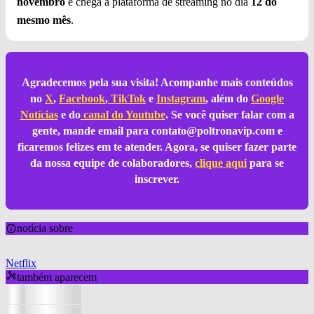
novembro
e chega à plataforma de streaming no dia
12 do
mesmo mês
.
Agradecemos pela sua visita! Acompanhe mais conteúdos
no
X
,
Facebook
,
TikTok
e
Instagram
, além do
Google
Notícias
e do
canal do Youtube
. Se você quiser falar com a
gente, mande email para
contato@poltronavip.com
e
ficaremos felizes em te atender. Agora, se quiser fazer parte
da nossa equipe de colaboradores,
clique aqui
para se
inscrever.
notícia sobre
Netflix
também aparecem