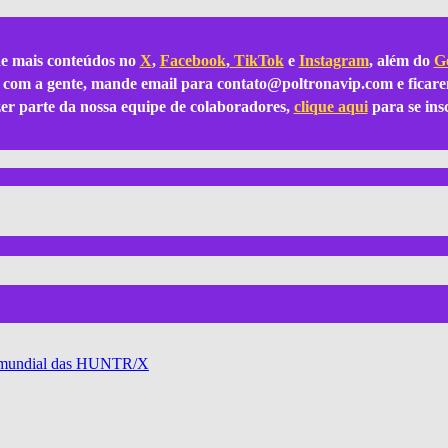
e mais conteúdos no
X
,
Facebook
,
TikTok
e
Instagram
, além do
Go
ar com a gente, mande email para
contato@poltronavip.com
e ficare
azer parte da nossa equipe de colaboradores,
clique aqui
para se ins
nê mundial das HUNTR/X