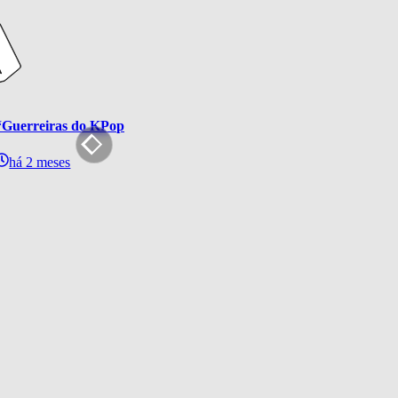
“Guerreiras do KPop”: Netflix anuncia turnê mundial das HUNT
há 2 meses