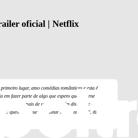
iler oficial | Netflix
m primeiro lugar, amo comédias românticas e esta é
a em fazer parte de algo que espero que se torne um
as assistirão mais de uma vez. Além disso, tive a
ga, e quem não quer trabalhar com a amiga?"
, disse