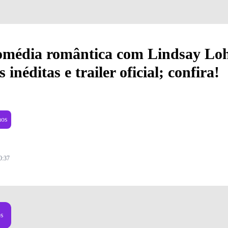
comédia romântica com Lindsay Lo
inéditas e trailer oficial; confira!
nos
0:37
os