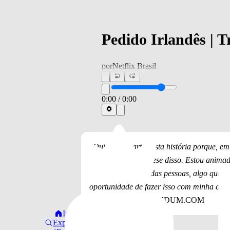
Pedido Irlandês | Tra
por
Netflix Brasil
0:00
/
0:00
"Quis fazer parte desta história porque, e
simplesmente a síntese disso. Estou animad
clássico nas casas das pessoas, algo que el
oportunidade de fazer isso com minha ami
Ayesha Curry para TUDUM.COM
Início
Explorar