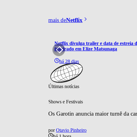
mais de
Netflix
Netflix divulga trailer e data de estrei
inspirado em Elize Matsunaga
há 28 dias
Últimas notícias
Shows e Festivais
Os Garotin anuncia maior turnê da car
por
Otavio Pinheiro
há 1 hora