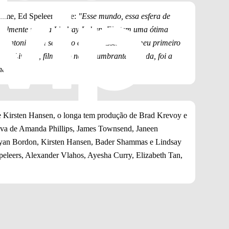
filme, Ed Speleers disse:
"Esse mundo, essa esfera de
uralmente para a Lindsay Lohan. Ela tem uma ótima
 sintonia com seu lado cômico. Este foi o meu primeiro
m a Lindsay, filmando na deslumbrante Irlanda, foi a
nero."
e Kirsten Hansen, o longa tem produção de Brad Krevoy e
iva de Amanda Phillips, James Townsend, Janeen
ryan Bordon, Kirsten Hansen, Bader Shammas e Lindsay
eleers, Alexander Vlahos, Ayesha Curry, Elizabeth Tan,