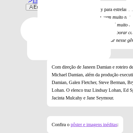
Em alta
Entrar
Sobre a escolha de Lindsay para estrelar o 
produção cinematográfica, vem muito nat
abordagem para o trabalho e está muito em
filme de comédia romântica e colaborar co
maneira perfeita de me aventurar nesse gê
Com direção de Janeen Damian e roteiro d
Michael Damian, além da produção execut
Damian, Galen Fletcher, Steve Berman, B
Lohan. O elenco traz Lindsay Lohan, Ed Sp
Jacinta Mulcahy e Jane Seymour.
Confira o
pôster e imagens inéditas
: