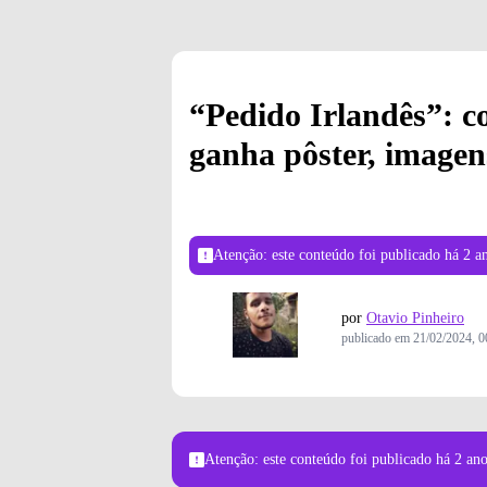
“Pedido Irlandês”: 
ganha pôster, imagens 
Atenção: este conteúdo foi publicado
há 2 a
por
Otavio Pinheiro
publicado em
21/02/2024, 0
Atenção: este conteúdo foi publicado
há 2 an