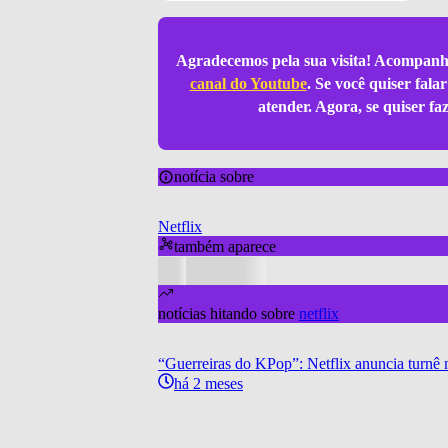
Agradecemos pela sua visita! Acompanh
canal do Youtube
. Se você quiser fal
atender. Agora, se quiser f
notícia sobre
Netflix
também aparece
notícias hitando sobre
netflix
“Guerreiras do KPop”: Netflix anuncia tur
há 2 meses