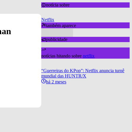
notícia sobre
Netflix
também aparece
han
publicidade
notícias hitando sobre
netflix
“Guerreiras do KPop”: Netflix anuncia turnê
mundial das HUNTR/X
há 2 meses