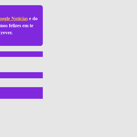
ogle Notícias
e do
mos felizes em te
crever.