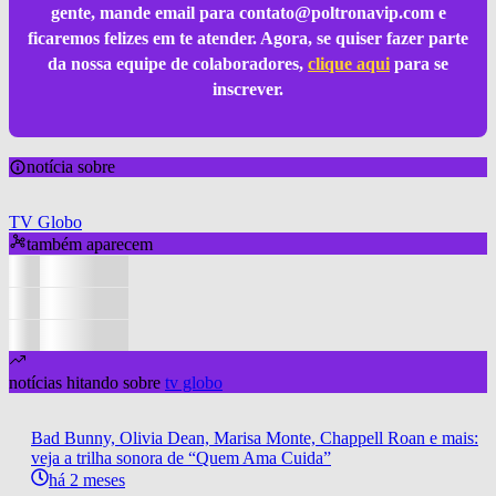
gente, mande email para
contato@poltronavip.com
e
ficaremos felizes em te atender. Agora, se quiser fazer parte
da nossa equipe de colaboradores,
clique aqui
para se
inscrever.
notícia sobre
TV Globo
também aparecem
notícias hitando sobre
tv globo
Bad Bunny, Olivia Dean, Marisa Monte, Chappell Roan e mais:
veja a trilha sonora de “Quem Ama Cuida”
há 2 meses