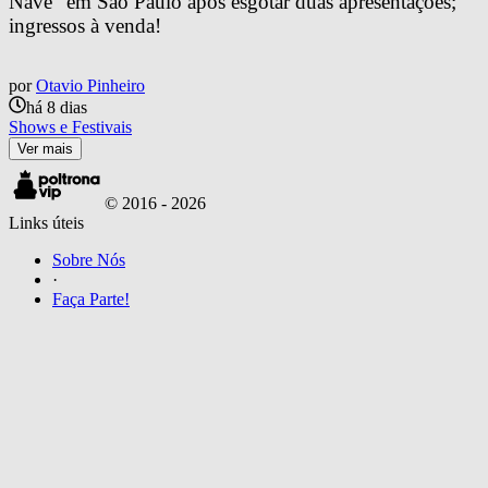
Nave” em São Paulo após esgotar duas apresentações; 
ingressos à venda!
por
Otavio Pinheiro
há 8 dias
Shows e Festivais
Ver mais
© 2016 -
2026
Links úteis
Sobre Nós
·
Faça Parte!