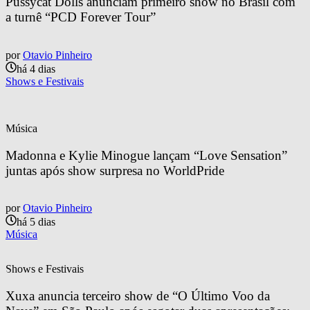
Pussycat Dolls anunciam primeiro show no Brasil com 
a turnê “PCD Forever Tour”
por
Otavio Pinheiro
há 4 dias
Shows e Festivais
Música
Madonna e Kylie Minogue lançam “Love Sensation” 
juntas após show surpresa no WorldPride
por
Otavio Pinheiro
há 5 dias
Música
Shows e Festivais
Xuxa anuncia terceiro show de “O Último Voo da 