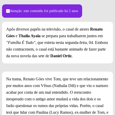
Foto: Globo/Leo Rosario
Atenção: este conteúdo foi publicado
há 2 anos
Após diversos papéis na televisão, o casal de atores
Renato
Góes
e
Thaila Ayala
se prepara para trabalharem juntos em
"Família É Tudo"
, que estreia nesta segunda-feira, 04. Embora
não contracenem, o casal está bastante animado de fazer parte
da nova novela das sete de
Daniel Ortiz
.
Na trama, Renato Góes vive Tom, que teve um relacionamento
por muitos anos com Vênus (Nathalia Dill) e que viu o namoro
acabar por conta de um mal entendido. O reencontro
inesperado com o antigo amor mudará a vida dos dois e os
farão questionar os rumos das próprias vidas. Porém, o casal
terá que lidar com Paulina (Lucy Ramos), ex-mulher de Tom, e