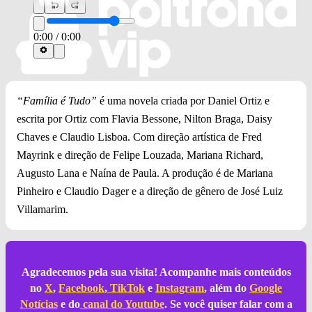
0:00
/
0:00
“Família é Tudo”
é uma novela criada por Daniel Ortiz e
escrita por Ortiz com Flavia Bessone, Nilton Braga, Daisy
Chaves e Claudio Lisboa. Com direção artística de Fred
Mayrink e direção de Felipe Louzada, Mariana Richard,
Augusto Lana e Naína de Paula. A produção é de Mariana
Pinheiro e Claudio Dager e a direção de gênero de José Luiz
Villamarim.
Agradecemos pela sua visita! Acompanhe mais conteúdos
no
X
,
Facebook
,
TikTok
e
Instagram
, além do
Google
Notícias
e do
canal do Youtube
. Se você quiser falar com a