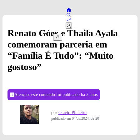
Renato Góes e Thaila Ayala
comemoram parceria em
“Família É Tudo”: “Muito
gostoso”
Atenção: este conteúdo foi publicado
há 2 anos
por
Otavio Pinheiro
publicado em
04/03/2024, 02:20