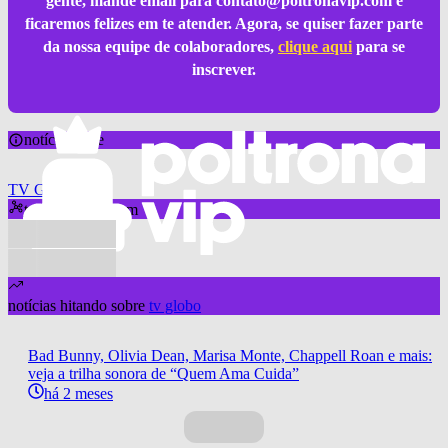
gente, mande email para
contato@poltronavip.com
e
ficaremos felizes em te atender. Agora, se quiser fazer parte
da nossa equipe de colaboradores,
clique aqui
para se
inscrever.
notícia sobre
TV Globo
também aparecem
notícias hitando sobre
tv globo
Bad Bunny, Olivia Dean, Marisa Monte, Chappell Roan e mais:
veja a trilha sonora de “Quem Ama Cuida”
há 2 meses