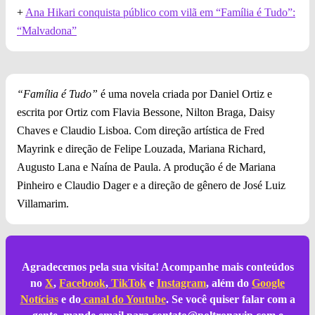
+
Ana Hikari conquista público com vilã em “Família é Tudo”:
“Malvadona”
“Família é Tudo”
é uma novela criada por Daniel Ortiz e
escrita por Ortiz com Flavia Bessone, Nilton Braga, Daisy
Chaves e Claudio Lisboa. Com direção artística de Fred
Mayrink e direção de Felipe Louzada, Mariana Richard,
Augusto Lana e Naína de Paula. A produção é de Mariana
Pinheiro e Claudio Dager e a direção de gênero de José Luiz
Villamarim.
Agradecemos pela sua visita! Acompanhe mais conteúdos
no
X
,
Facebook
,
TikTok
e
Instagram
, além do
Google
Notícias
e do
canal do Youtube
. Se você quiser falar com a