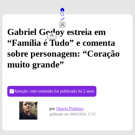
Gabriel Godoy estreia em
“Família é Tudo” e comenta
sobre personagem: “Coração
muito grande”
Atenção: este conteúdo foi publicado
há 2 anos
por
Otavio Pinheiro
publicado em
19/03/2024, 17:25