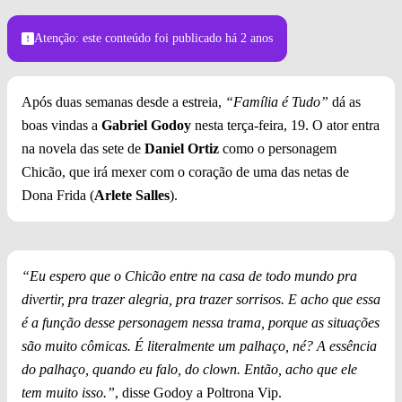
Globo/Leo Rosario
Atenção: este conteúdo foi publicado
há 2 anos
Após duas semanas desde a estreia,
“Família é Tudo”
dá as
boas vindas a
Gabriel Godoy
nesta terça-feira, 19. O ator entra
na novela das sete de
Daniel Ortiz
como o personagem
Chicão, que irá mexer com o coração de uma das netas de
Dona Frida (
Arlete Salles
).
“Eu espero que o Chicão entre na casa de todo mundo pra
divertir, pra trazer alegria, pra trazer sorrisos. E acho que essa
é a função desse personagem nessa trama, porque as situações
são muito cômicas. É literalmente um palhaço, né? A essência
do palhaço, quando eu falo, do clown. Então, acho que ele
tem muito isso.”
, disse Godoy a Poltrona Vip.