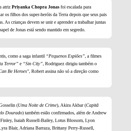
a atriz
Priyanka Chopra Jonas
foi escalada para
r os filhos dos super-heróis da Terra depois que seus pais
s. As crianças devem se unir e aprender a trabalhar juntas
papel de Jonas está sendo mantido em segredo.
tis, como a saga infantil
“Pequenos Espiões”
, a filmes
ta Terror”
e
“Sin City”
, Rodriguez dirigiu também o
an Be Heroes"
, Robert assina não só a direção como
Gosselin (
Uma Noite de Crime
), Akira Akbar (
Capitã
ulo Dourado
) também estão confirmados, além de Andrew
inley, Isaiah Russell-Bailey, Lotus Blossom, Lyon
yra Blair, Adriana Barraza, Brittany Perry-Russell,