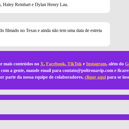
, Haley Reinhart e Dylan Henry Lau.
do filmado no Texas e ainda não tem uma data de estreia
e mais conteúdos no
X
,
Facebook
,
TikTok
e
Instagram
, além do
Go
ar com a gente, mande email para
contato@poltronavip.com
e ficare
azer parte da nossa equipe de colaboradores,
clique aqui
para se ins