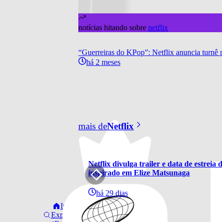
notícias hitando sobre
netflix
“Guerreiras do KPop”: Netflix anuncia tur
há 2 meses
mais de
Netflix
Netflix divulga trailer e data de estrei
inspirado em Elize Matsunaga
há 29 dias
Início
Explorar