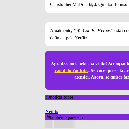
Christopher McDonald, J. Quinton Johnson
Atualmente,
“We Can Be Heroes”
está sen
definida pela Netflix.
Agradecemos pela sua visita! Acompanh
canal do Youtube
. Se você quiser fal
atender. Agora, se quiser f
notícia sobre
Netflix
também aparecem