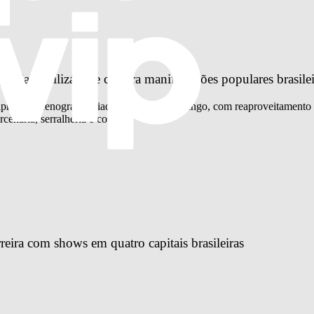
fia reutilizável e celebra manifestações populares brasilei
 apresenta cenografia criada pela agência Mango, com reaproveitamento 
cenaria, serralheria e costura
reira com shows em quatro capitais brasileiras