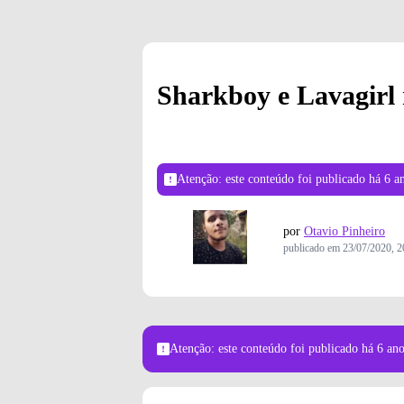
Sharkboy e Lavagirl
Atenção: este conteúdo foi publicado
há 6 a
por
Otavio Pinheiro
publicado em
23/07/2020, 2
Atenção: este conteúdo foi publicado
há 6 an