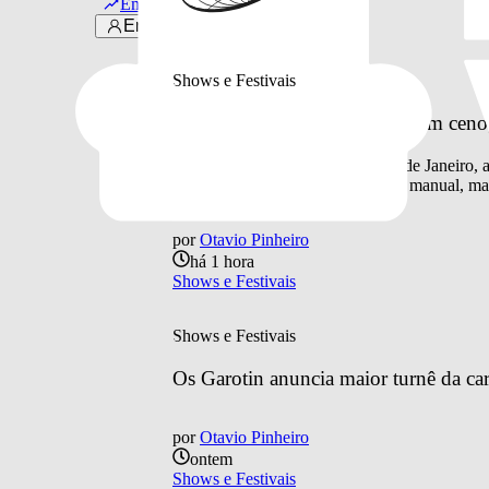
Em alta
Entrar
Últimas notícias
Shows e Festivais
Doce Maravilha 2026 aposta em cenogra
Quarta edição do festival, no Rio de Janeiro,
processos artesanais como pintura manual, mar
por
Otavio Pinheiro
há 1 hora
Shows e Festivais
Shows e Festivais
Os Garotin anuncia maior turnê da car
por
Otavio Pinheiro
ontem
Shows e Festivais