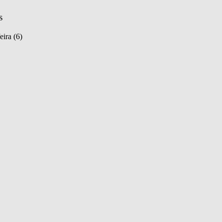
s
eira (6)