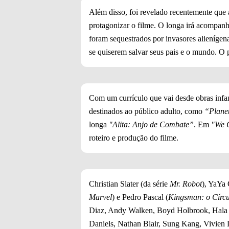
Além disso, foi revelado recentemente que 
protagonizar o filme. O longa irá acompanha
foram sequestrados por invasores alienígena
se quiserem salvar seus pais e o mundo. O 
Com um currículo que vai desde obras infan
destinados ao público adulto, como
“Plane
longa
"Alita: Anjo de Combate”
. Em
"We C
roteiro e produção do filme.
Christian Slater (da série
Mr. Robot
), YaYa 
Marvel
) e Pedro Pascal (
Kingsman: o Círc
Diaz, Andy Walken, Boyd Holbrook, Hala F
Daniels, Nathan Blair, Sung Kang, Vivien L