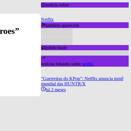
notícia sobre
Netflix
também aparecem
roes”
publicidade
notícias hitando sobre
netflix
“Guerreiras do KPop”: Netflix anuncia turnê
mundial das HUNTR/X
há 2 meses