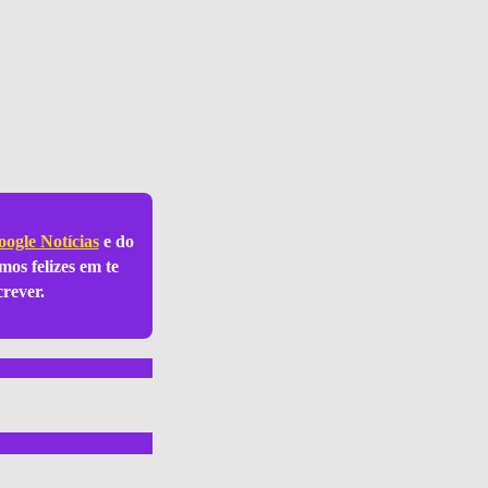
ogle Notícias
e do
mos felizes em te
crever.