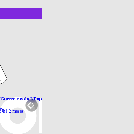
“Guerreiras do KPop”: Netflix anuncia turnê mundial das HUNT
há 2 meses