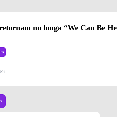
 retornam no longa “We Can Be He
nos
0:01
os