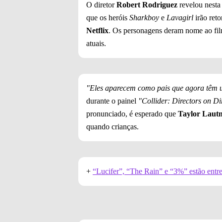
O diretor
Robert Rodriguez
revelou nesta
que os heróis
Sharkboy
e
Lavagirl
irão reto
Netflix
. Os personagens deram nome ao film
atuais.
"Eles aparecem como pais que agora têm u
durante o painel
"Collider: Directors on Di
pronunciado, é esperado que
Taylor Laut
quando crianças.
+
“Lucifer”, “The Rain” e “3%” estão entre a