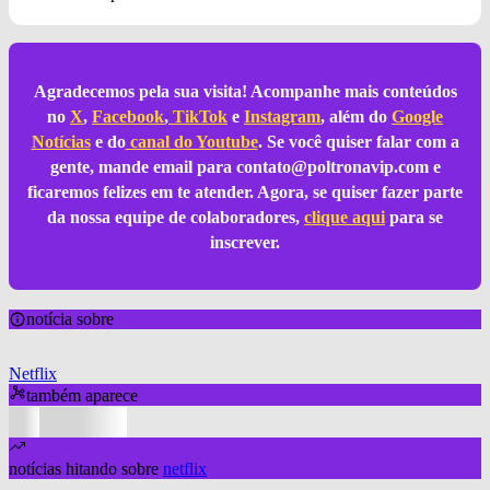
Agradecemos pela sua visita! Acompanhe mais conteúdos
no
X
,
Facebook
,
TikTok
e
Instagram
, além do
Google
Notícias
e do
canal do Youtube
. Se você quiser falar com a
gente, mande email para
contato@poltronavip.com
e
ficaremos felizes em te atender. Agora, se quiser fazer parte
da nossa equipe de colaboradores,
clique aqui
para se
inscrever.
notícia sobre
Netflix
também aparece
notícias hitando sobre
netflix