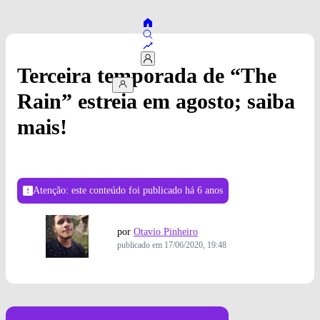
Terceira temporada de “The
Rain” estreia em agosto; saiba
mais!
Atenção: este conteúdo foi publicado
há 6 anos
por
Otavio Pinheiro
publicado em
17/06/2020, 19:48