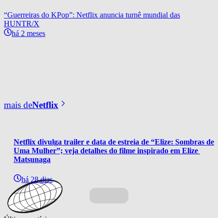
“Guerreiras do KPop”: Netflix anuncia turnê mundial das
HUNTR/X
há 2 meses
mais de
Netflix
Netflix divulga trailer e data de estreia de “Elize: Sombras de 
Uma Mulher”; veja detalhes do filme inspirado em Elize 
Matsunaga
há 28 dias